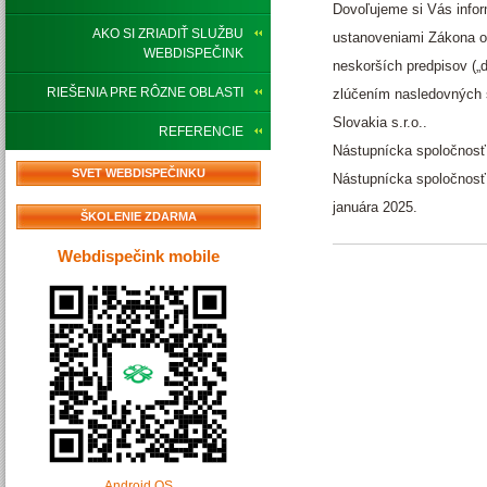
Dovoľujeme si Vás infor
AKO SI ZRIADIŤ SLUŽBU
ustanoveniami Zákona o 
WEBDISPEČINK
neskorších predpisov („
RIEŠENIA PRE RÔZNE OBLASTI
zlúčením nasledovných s
Slovakia s.r.o..
REFERENCIE
Nástupnícka spoločnosť 
SVET WEBDISPEČINKU
Nástupnícka spoločnosť
januára 2025.
ŠKOLENIE ZDARMA
Webdispečink mobile
Android OS