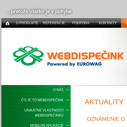
...pretože všetko je v pohybe
O PRODUKTE
REFERENCIE
PODPORA
KONTAKTY
O NÁS
AKTUALITY
ČO JE TO WEBDISPEČINK
UNIKÁTNE VLASTNOSTI
WEBDISPEČINKU
OZNÁMENIE O
MOBILNÉ APLIKÁCIE