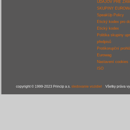
ÚDAJOV PRE ZA
SKUPINY EUROW
SpeakUp Policy
Etický kodex pro d
Etický kodex
Politika skupiny up
předpisů
Protikorupční prohl
Eurowag
Nastavení cookies
ISO
copyright © 1999-2023 Princip a.s.
sledovanie vozidiel
Všetky práva v