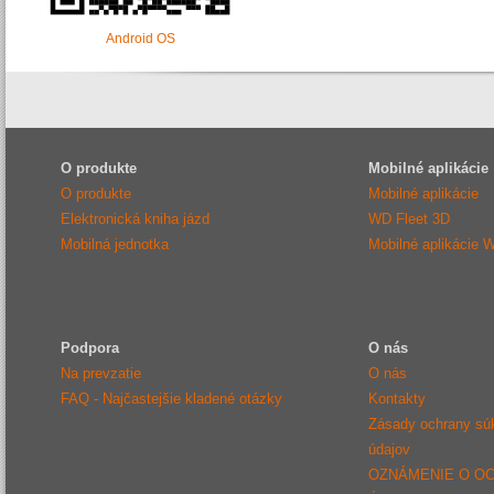
Android OS
O produkte
Mobilné aplikácie
O produkte
Mobilné aplikácie
Elektronická kniha jázd
WD Fleet 3D
Mobilná jednotka
Mobilné aplikácie 
Podpora
O nás
Na prevzatie
O nás
FAQ - Najčastejšie kladené otázky
Kontakty
Zásady ochrany sú
údajov
OZNÁMENIE O O