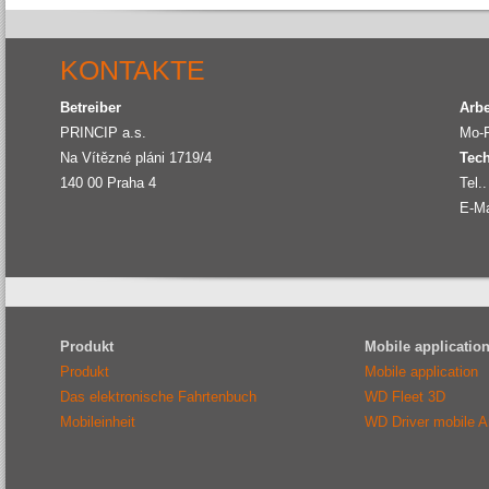
KONTAKTE
Betreiber
Arbe
PRINCIP a.s.
Mo-F
Na Vítězné pláni 1719/4
Tech
140 00
Praha 4
Tel..
E-Ma
Produkt
Mobile applicatio
Produkt
Mobile application
Das elektronische Fahrtenbuch
WD Fleet 3D
Mobileinheit
WD Driver mobile 