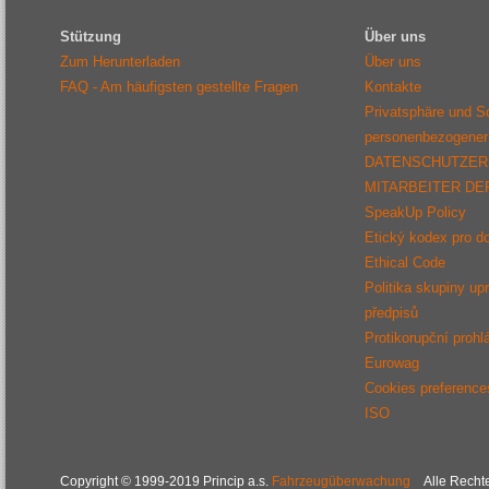
Stützung
Über uns
Zum Herunterladen
Über uns
FAQ - Am häufigsten gestellte Fragen
Kontakte
Privatsphäre und S
personenbezogener
DATENSCHUTZER
MITARBEITER D
SpeakUp Policy
Etický kodex pro d
Ethical Code
Politika skupiny up
předpisů
Protikorupční prohl
Eurowag
Cookies preference
ISO
Copyright © 1999-2019 Princip a.s.
Fahrzeugüberwachung
Alle Rechte