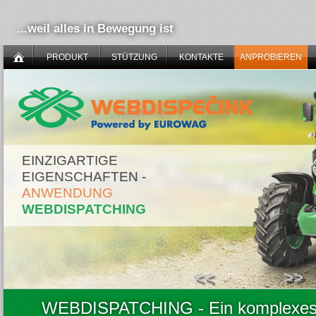
...weil alles in Bewegung ist
PRODUKT
STÜTZUNG
KONTAKTE
ANPROBIEREN
EINZIGARTIGE
EIGENSCHAFTEN -
ANWENDUNG
WEBDISPATCHING
<<
>>
WEBDISPATCHING - Ein komplexes S