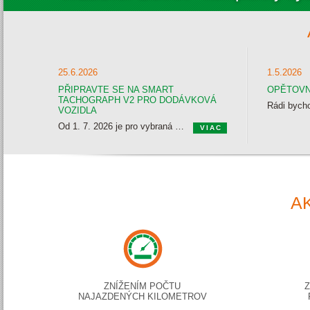
25.6.2026
1.5.2026
PŘIPRAVTE SE NA SMART
OPĚTOVN
TACHOGRAPH V2 PRO DODÁVKOVÁ
VOZIDLA
Od 1. 7. 2026 je pro vybraná dodávková vozidla v mezinárodní dopravě povinný chytrý tachograf 2. generace. Pro plné využití přenosu dat do Webdispečinku je nutné, zajistit dopojení k telematické jednotce Vetronics nebo EVA OBU.
VIAC
Rádi vám pomůžeme nejen s dopojením a ověřením kompatibility, ale i s automatickou archivací dat.
A
ZNÍŽENÍM POČTU
NAJAZDENÝCH KILOMETROV