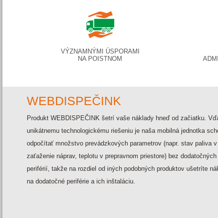
VÝZNAMNÝMI ÚSPORAMI
NA POISTNOM
ADM
WEBDISPEČINK
Produkt
WEBDISPEČINK
šetrí vaše náklady hneď od začiatku. Vď
unikátnemu technologickému riešeniu je naša mobilná jednotka sc
odpočítať množstvo prevádzkových parametrov (napr. stav paliva v 
zaťaženie náprav, teplotu v prepravnom priestore) bez dodatočných
periférií, takže na rozdiel od iných podobných produktov ušetríte ná
na dodatočné periférie a ich inštaláciu.