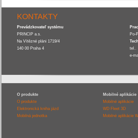
KONTAKTY
Prevádzkovateľ systému
Pra
PRINCIP a.s.
Po-P
Na Vítězné pláni 1719/4
Tec
140 00
Praha 4
tel..
e-ma
O produkte
Mobilné aplikácie
O produkte
Mobilné aplikácie
Elektronická kniha jázd
WD Fleet 3D
Mobilná jednotka
Mobilné aplikácie 