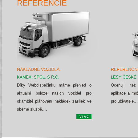
REFERENCIE
NÁKLADNÉ VOZIDLÁ
REFERENČNÉ
KAMEX, SPOL. S R.O.
LESY ČESKÉ 
Díky Webdispečinku máme přehled o
Oceňuji též
aktuální poloze našich vozidel pro
aplikace a mo
okamžité plánování nakládek zásilek ve
pro uživatele.
sběrné službě.…
VIAC