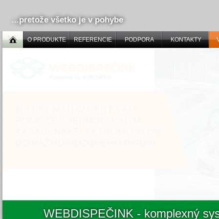
...pretože všetko je v pohybe
O PRODUKTE
REFERENCIE
PODPORA
KONTAKTY
eFLEET MANAŽMENT VÁM
POMÔŽE S JEDNODUCHÝM
ZARADENÍM ELEKTROMOBILOV
DO VÁŠHO VOZOVÉHO PARKU
WEBDISPEČINK
- komplexný sys