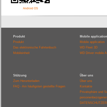
Android OS
Produkt
Mobile applicatio
Produkt
Mobile application
Das elektronische Fahrtenbuch
WD Fleet 3D
Mobileinheit
WD Driver mobile 
Stützung
Über uns
Zum Herunterladen
Über uns
FAQ - Am häufigsten gestellte Fragen
Kontakte
Privatsphäre und S
personenbezogener
DATENSCHUTZER