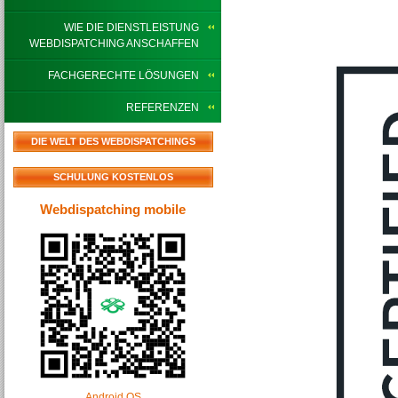
WIE DIE DIENSTLEISTUNG
WEBDISPATCHING ANSCHAFFEN
FACHGERECHTE LÖSUNGEN
REFERENZEN
DIE WELT DES WEBDISPATCHINGS
SCHULUNG KOSTENLOS
Webdispatching mobile
Android OS