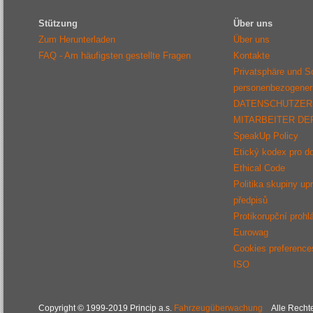
Stützung
Über uns
Zum Herunterladen
Über uns
FAQ - Am häufigsten gestellte Fragen
Kontakte
Privatsphäre und S
personenbezogener
DATENSCHUTZER
MITARBEITER D
SpeakUp Policy
Etický kodex pro d
Ethical Code
Politika skupiny up
předpisů
Protikorupční prohl
Eurowag
Cookies preference
ISO
Copyright © 1999-2019 Princip a.s.
Fahrzeugüberwachung
Alle Rechte