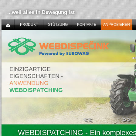
...weil alles in Bewegung ist
PRODUKT
STÜTZUNG
KONTAKTE
ANPROBIEREN
EINZIGARTIGE
EIGENSCHAFTEN -
ANWENDUNG
WEBDISPATCHING
<<
>>
WEBDISPATCHING - Ein komplexes S