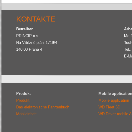
KONTAKTE
Betreiber
Arbe
PRINCIP a.s.
Mo-F
Na Vítězné pláni 1719/4
Tech
140 00
Praha 4
Tel..
E-Ma
Produkt
Mobile applicatio
Produkt
Mobile application
Das elektronische Fahrtenbuch
WD Fleet 3D
Mobileinheit
WD Driver mobile 