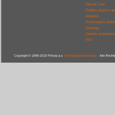
Ethical Code
Politika skupiny up
předpisů
Protikorupční prohl
Eurowag
Cookies preference
ISO
Copyright © 1999-2019 Princip a.s.
Fahrzeugüberwachung
Alle Rechte