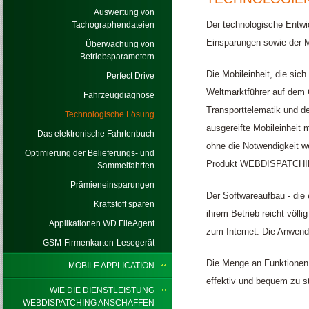
Auswertung von
Der technologische Entw
Tachographendateien
Einsparungen sowie der 
Überwachung von
Betriebsparametern
Die Mobileinheit, die sic
Perfect Drive
Weltmarktführer auf dem
Fahrzeugdiagnose
Transporttelematik und de
Technologische Lösung
ausgereifte Mobileinheit 
Das elektronische Fahrtenbuch
ohne die Notwendigkeit we
Optimierung der Belieferungs- und
Produkt WEBDISPATCHIN
Sammelfahrten
Prämieneinsparungen
Der Softwareaufbau - die
Kraftstoff sparen
ihrem Betrieb reicht völli
Applikationen WD FileAgent
zum Internet. Die Anwend
GSM-Firmenkarten-Lesegerät
Die Menge an Funktionen, 
MOBILE APPLICATION
effektiv und bequem zu s
WIE DIE DIENSTLEISTUNG
WEBDISPATCHING ANSCHAFFEN