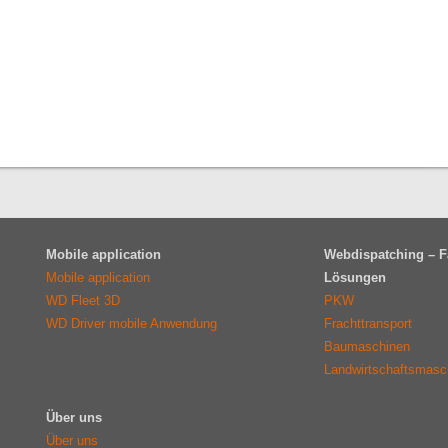
Mobile application
Webdispatching – F
Mobile application
Lösungen
WD Fleet 3D
PKW
WD Driver mobile Anwendung
Frachttransport
Baumaschinen
Landwirtschaftsmasc
Über uns
Über uns