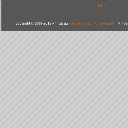
ISO
copyright © 1999-2019 Princip a.s.
gépkocsik nyomon követése
Minden 