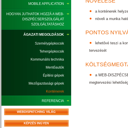
NÖVELÉSE
MOBILE APPLICATION
a konténerek helyze
HOGYAN JUTHATOK HOZZÁ A WEB-
növeli a munka haté
DISZPÉCSERSZOLGÁLAT
SZOLGÁLTATÁSHOZ
PONTOS NYILV
ÁGAZATI MEGOLDÁSOK
lehetővé teszi a ko
Személygépkocsik
tervezését
Tehergépkocsik
Kommunális technika
KÖLTSÉGMEGTA
Mentőautók
a WEB-DISZPÉCSERS
Építési gépek
megtervezési lehetősé
Mezőgazdasági gépek
Konténerek
REFERENCIA
WEBDISPATCHING VILÁG
KÉPZÉS INGYEN