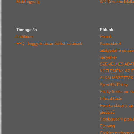
Mobil egység
WD Driver mobilal
Támogatás
Rólunk
Letöltésre
Rólunk
FAQ - Leggyakrabban feltett kérdések
Kapcsolatok
adatvédelmi és sz
irányelvek
SZEMÉLYES ADA
KÖZLEMÉNY AZ 
ALKALMAZOTTAK
SpeakUp Policy
Etický kodex pro d
Ethical Code
Politika skupiny up
předpisů
Protikorupční prohl
Eurowag
Cookies preference