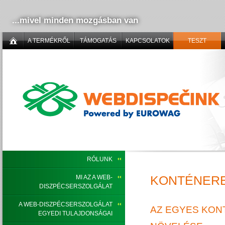
...mivel minden mozgásban van
A TERMÉKRŐL
TÁMOGATÁS
KAPCSOLATOK
TESZT
RÓLUNK
KONTÉNER
MI AZ A WEB-
DISZPÉCSERSZOLGÁLAT
A WEB-DISZPÉCSERSZOLGÁLAT
AZ EGYES KON
EGYEDI TULAJDONSÁGAI