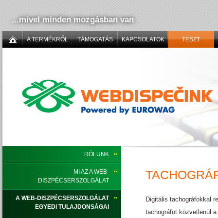
...mivel minden mozgásban van
A TERMÉKRŐL
TÁMOGATÁS
KAPCSOLATOK
TESZT
RÓLUNK
TACHOGRÁF
MI AZ A WEB-
DISZPÉCSERSZOLGÁLAT
A WEB-DISZPÉCSERSZOLGÁLAT
Digitális tachográfokkal 
EGYEDI TULAJDONSÁGAI
tachográfot közvetlenül a