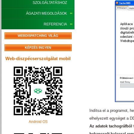
SZOLGÁLTATÁSHOZ
ÁGAZATI MEGOLDÁSOK
REFERENCIA
WEBDISPATCHING VILÁG
KÉPZÉS INGYEN
Web-diszpécserszolgálat mobil
Indítsa el a programot, h
elhelyezett egységet a D
Android OS
Az adatok tachográfból 
bekapcsolt kulccsal ren