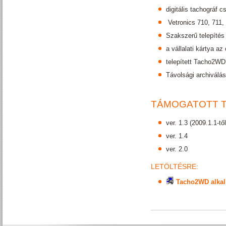
digitális tachográf 
Vetronics 710, 711
Szakszerű telepítés
a vállalati kártya 
telepített Tacho2WD
Távolsági archiválás
TÁMOGATOTT 
ver. 1.3 (2009.1.1-t
ver. 1.4
ver. 2.0
LETÖLTÉSRE:
Tacho2WD alkalm