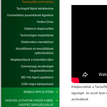
Tachográfok archiválása
Tachográf fájlok kiértékelése
Üzemeltetési paraméterek figyelése
Perfect Drive
Gépkocsi diagnosztika
Technológiai megoldások
Elektronikus menetkönyv
Kiszállítások és beszállítások
optimalizálása
Megtakarítások a biztosítási díjon
Üzemanyag vezsteségek
megakadályozása
WD File Agent applikáció
GSM céges kártyaolvasó
Kifejlesztettük a Tacho2
MOBILE APPLICATION
egységet, és ezzel ilyen 
archiválását.
HOGYAN JUTHATOK HOZZÁ A WEB-
DISZPÉCSERSZOLGÁLAT