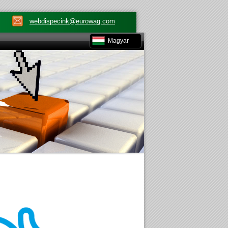
webdispecink@eurowag.com
Magyar