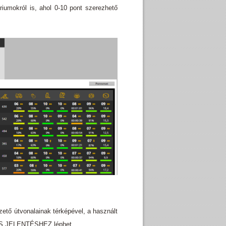
iumokról is, ahol 0-10 pont szerezhető
zető útvonalainak térképével, a használt
ETES JELENTÉSHEZ léphet.