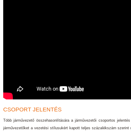
CSOPORT JELENTÉS
Több járművezető összehasonlítására a járművezetői csoportos jelentés 
járművezetőket a vezetési stílusukért kapott teljes százalékszám szerint r