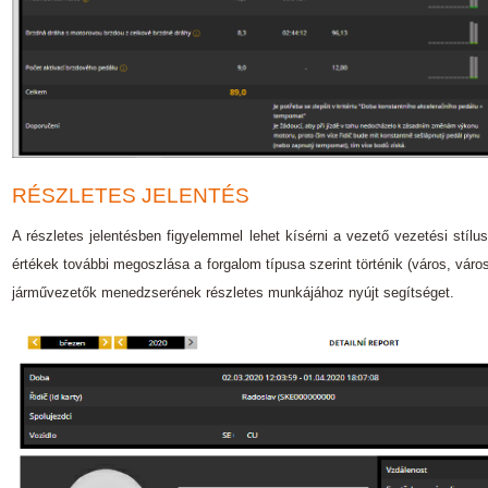
RÉSZLETES JELENTÉS
A részletes jelentésben figyelemmel lehet kísérni a vezető vezetési stí
értékek további megoszlása a forgalom típusa szerint történik (város, város
járművezetők menedzserének részletes munkájához nyújt segítséget.