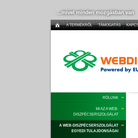
...mivel minden mozgásban van
A TERMÉKRŐL
TÁMOGATÁS
KAPC
RÓLUNK
MI AZ A WEB-
DISZPÉCSERSZOLGÁLAT
A WEB-DISZPÉCSERSZOLGÁLAT
EGYEDI TULAJDONSÁGAI