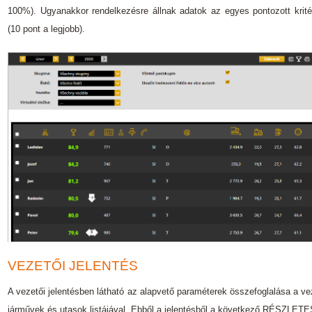
100%). Ugyanakkor rendelkezésre állnak adatok az egyes pontozott kritér
(10 pont a legjobb).
VEZETŐI JELENTÉS
A vezetői jelentésben látható az alapvető paraméterek összefoglalása a ve
járművek és utasok listájával. Ebből a jelentésből a következő RÉSZL