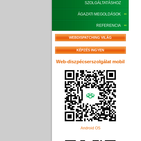
SZOLGÁLTATÁSHOZ
ÁGAZATI MEGOLDÁSOK
REFERENCIA
WEBDISPATCHING VILÁG
KÉPZÉS INGYEN
Web-diszpécserszolgálat mobil
Android OS