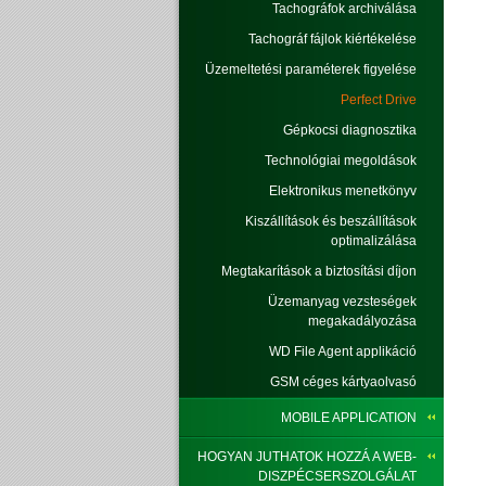
Tachográfok archiválása
Tachográf fájlok kiértékelése
Üzemeltetési paraméterek figyelése
Perfect Drive
Gépkocsi diagnosztika
Technológiai megoldások
Elektronikus menetkönyv
Kiszállítások és beszállítások
optimalizálása
Megtakarítások a biztosítási díjon
Üzemanyag vezsteségek
megakadályozása
WD File Agent applikáció
GSM céges kártyaolvasó
MOBILE APPLICATION
HOGYAN JUTHATOK HOZZÁ A WEB-
DISZPÉCSERSZOLGÁLAT