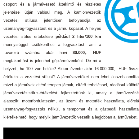
csoport és a járművezető áttekintő és részletes
jelentései útján valósul meg. A kamionvezetők
vezetési stílusa jelentősen befolyásolja az
üzemanyag-fogyasztást és a jármű kopását. A helyes
vezetési stílus értékelése
például 2 liter/100 km
mennyiséggel csökkentheti a fogyasztást, ami a
fuvarozó számára akár havi
80.000,- HUF
megtakarítást is jelenthet gépjárművenként. De mi a
helyzet, ha 100 van belőle? Akkor évente akár 16.000.000,- HUF össze
értékelni a vezetési stílust? A járművezetőket nem lehet összehasonlíta
mivel a járművek eltérő terepen járnak, eltérő terheléssel, ráadásul különf
járművezetésistílus-értékelést fejlesztettünk ki, amely a járművezé
alapszik: motorfordulatszám, az üzemi és motorfék használata, előrel
üzemanyag-fogyasztás nélkül, a tempomat és a gázpedál használata.
kiértékelhető, hogy melyik járművezetők vezetik a legjobban a járműveket.