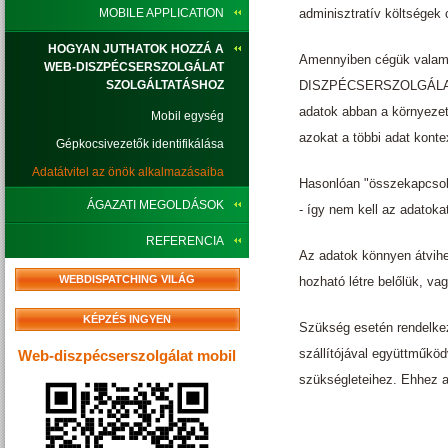
MOBILE APPLICATION
adminisztratív költségek
HOGYAN JUTHATOK HOZZÁ A
Amennyiben cégük valame
WEB-DISZPÉCSERSZOLGÁLAT
DISZPÉCSERSZOLGÁLAT bá
SZOLGÁLTATÁSHOZ
adatok abban a környezet
Mobil egység
azokat a többi adat kont
Gépkocsivezetők identifikálása
Adatátvitel az önök alkalmazásaiba
Hasonlóan "összekapcso
ÁGAZATI MEGOLDÁSOK
- így nem kell az adatoka
REFERENCIA
Az adatok könnyen átvihe
WEBDISPATCHING VILÁG
hozható létre belőlük, va
KÉPZÉS INGYEN
Szükség esetén rendelkez
szállítójával együttmű
Web-diszpécserszolgálat mobil
szükségleteihez. Ehhez 