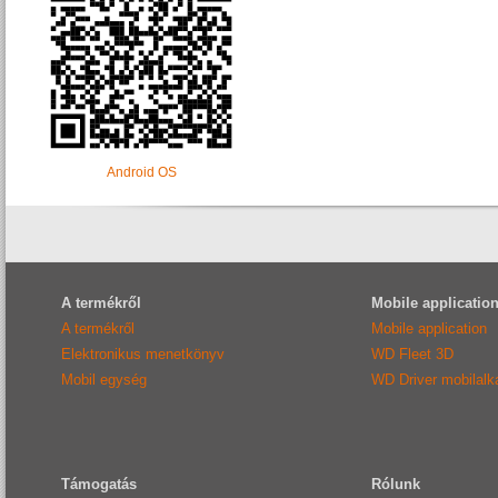
Android OS
A termékről
Mobile applicatio
A termékről
Mobile application
Elektronikus menetkönyv
WD Fleet 3D
Mobil egység
WD Driver mobilal
Támogatás
Rólunk