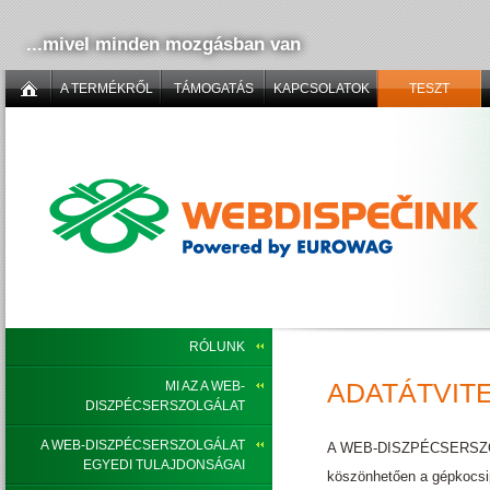
...mivel minden mozgásban van
A TERMÉKRŐL
TÁMOGATÁS
KAPCSOLATOK
TESZT
RÓLUNK
ADATÁTVIT
MI AZ A WEB-
DISZPÉCSERSZOLGÁLAT
A WEB-DISZPÉCSERSZOLGÁLAT
A WEB-DISZPÉCSERSZOLGÁ
EGYEDI TULAJDONSÁGAI
köszönhetően a gépkocsip