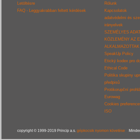
Letöltésre
Rólunk
FAQ - Leggyakrabban feltett kérdések
Kapcsolatok
adatvédelmi és sz
irányelvek
SZEMÉLYES ADA
KÖZLEMÉNY AZ 
ALKALMAZOTTAK
SpeakUp Policy
Etický kodex pro d
Ethical Code
Politika skupiny up
předpisů
Protikorupční prohl
Eurowag
Cookies preference
ISO
copyright © 1999-2019 Princip a.s.
gépkocsik nyomon követése
Minden 