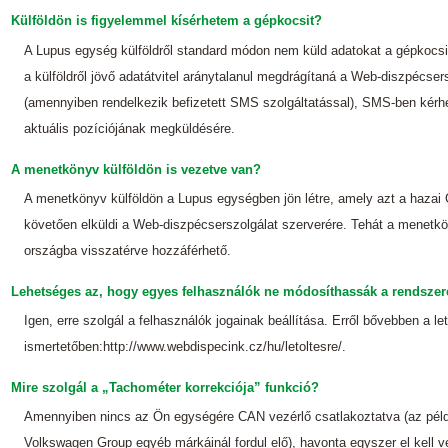
Külföldön is figyelemmel kísérhetem a gépkocsit?
A Lupus egység külföldről standard módon nem küld adatokat a gépkocsi
a külföldről jövő adatátvitel aránytalanul megdrágítaná a Web-diszpécsers
(amennyiben rendelkezik befizetett SMS szolgáltatással), SMS-ben kérh
aktuális pozíciójának megküldésére.
A menetkönyv külföldön is vezetve van?
A menetkönyv külföldön a Lupus egységben jön létre, amely azt a hazai
követően elküldi a Web-diszpécserszolgálat szerverére. Tehát a menetk
országba visszatérve hozzáférhető.
Lehetséges az, hogy egyes felhasználók ne módosíthassák a rendszer
Igen, erre szolgál a felhasználók jogainak beállítása. Erről bővebben a let
ismertetőben:http://www.webdispecink.cz/hu/letoltesre/.
Mire szolgál a „Tachométer korrekciója” funkció?
Amennyiben nincs az Ön egységére CAN vezérlő csatlakoztatva (az pél
Volkswagen Group egyéb márkáinál fordul elő), havonta egyszer el kell v