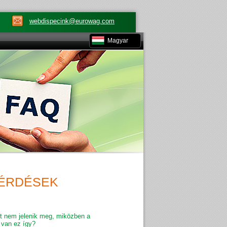
webdispecink@eurowag.com
Magyar
KÉRDÉSEK
 nem jelenik meg, miközben a
 van ez így?