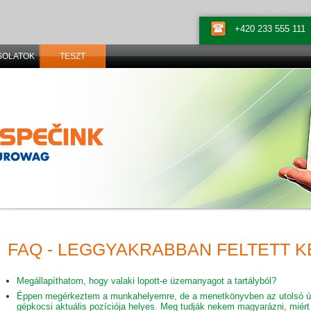
+420 233 555 111
SOLATOK
TESZT
FAQ - LEGGYAKRABBAN FELTETT 
Megállapíthatom, hogy valaki lopott-e üzemanyagot a tartályból?
Éppen megérkeztem a munkahelyemre, de a menetkönyvben az utolsó út
gépkocsi aktuális pozíciója helyes. Meg tudják nekem magyarázni, miért