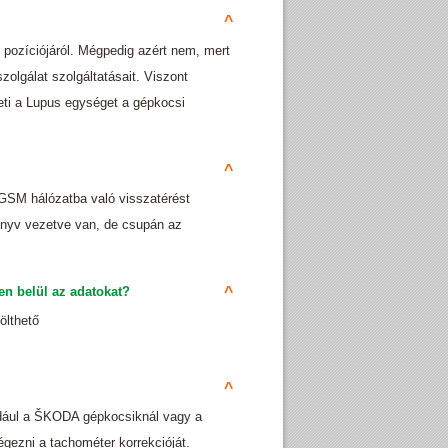
^
 pozíciójáról. Mégpedig azért nem, mert
zolgálat szolgáltatásait. Viszont
eti a Lupus egységet a gépkocsi
^
 GSM hálózatba való visszatérést
önyv vezetve van, de csupán az
en belül az adatokat?
^
ölthető
^
dául a ŠKODA gépkocsiknál vagy a
égezni a tachométer korrekcióját.