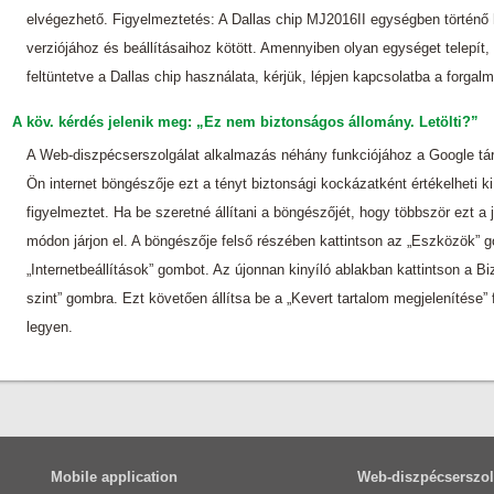
elvégezhető. Figyelmeztetés: A Dallas chip MJ2016II egységben történő
verziójához és beállításaihoz kötött. Amennyiben olyan egységet telepí
feltüntetve a Dallas chip használata, kérjük, lépjen kapcsolatba a forgal
A köv. kérdés jelenik meg: „Ez nem biztonságos állomány. Letölti?”
A Web-diszpécserszolgálat alkalmazás néhány funkciójához a Google tár
Ön internet böngészője ezt a tényt biztonsági kockázatként értékelheti ki, 
figyelmeztet. Ha be szeretné állítani a böngészőjét, hogy többször ezt a 
módon járjon el. A böngészője felső részében kattintson az „Eszközök” g
„Internetbeállítások” gombot. Az újonnan kinyíló ablakban kattintson a Bi
szint” gombra. Ezt követően állítsa be a „Kevert tartalom megjelenítése
legyen.
Mobile application
Web-diszpécserszolg