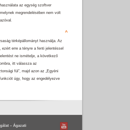
 használata az egység szoftver
t, melynek megrendelésében nem volt
mazóval.
^
saság térképállományt használja. Az
ezért erre a tényre a fenti jelentéssel
jelentést ne ismételje, a következő
ombra, itt válassza az
ztonsági fül”, majd azon az „Egyéni
” funkciót úgy, hogy az engedélyezve
álat – Ágazati