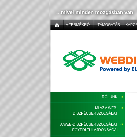
...mivel minden mozgásban van
A TERMÉKRŐL
TÁMOGATÁS
KAPC
RÓLUNK
MI AZ A WEB-
DISZPÉCSERSZOLGÁLAT
A WEB-DISZPÉCSERSZOLGÁLAT
EGYEDI TULAJDONSÁGAI