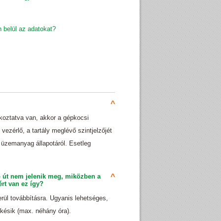
 belül az adatokat?
^
oztatva van, akkor a gépkocsi
vezérlő, a tartály meglévő szintjelzőjét
 üzemanyag állapotáról. Esetleg
út nem jelenik meg, miközben a
^
rt van ez így?
erül továbbításra. Ugyanis lehetséges,
késik (max. néhány óra).