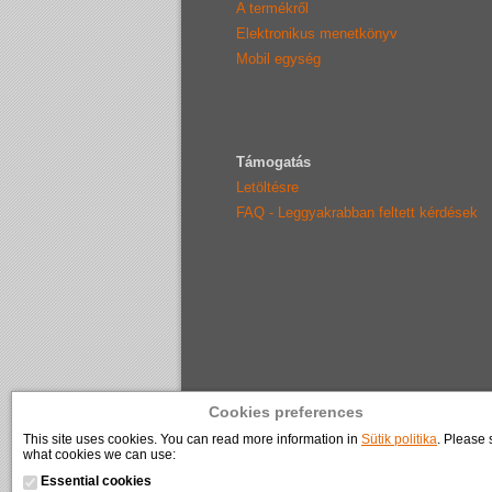
A termékről
Elektronikus menetkönyv
Mobil egység
Támogatás
Letöltésre
FAQ - Leggyakrabban feltett kérdések
Cookies preferences
This site uses cookies. You can read more information in
Sütik politika
. Please 
what cookies we can use:
Essential cookies