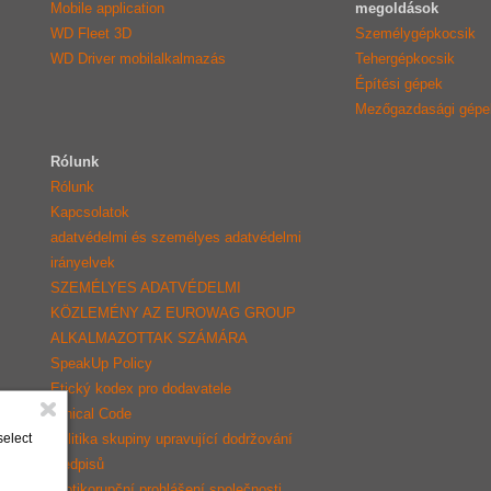
Mobile application
megoldások
WD Fleet 3D
Személygépkocsik
WD Driver mobilalkalmazás
Tehergépkocsik
Építési gépek
Mezőgazdasági gépe
Rólunk
Rólunk
Kapcsolatok
adatvédelmi és személyes adatvédelmi
irányelvek
SZEMÉLYES ADATVÉDELMI
KÖZLEMÉNY AZ EUROWAG GROUP
ALKALMAZOTTAK SZÁMÁRA
SpeakUp Policy
Etický kodex pro dodavatele
Ethical Code
Politika skupiny upravující dodržování
select
předpisů
Protikorupční prohlášení společnosti