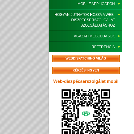
MOBILE APPLICATION
HOGYAN JUTHATOK HOZZÁ A WEB-
DISZPÉCSERSZOLGÁLAT
SZOLGÁLTATÁSHOZ
ÁGAZATI MEGOLDÁSOK
REFERENCIA
WEBDISPATCHING VILÁG
KÉPZÉS INGYEN
Web-diszpécserszolgálat mobil