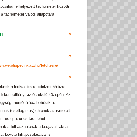
ocsiban elhelyezett tachométer közötti
 a tachométer valódi állapotára
l?
^
^
ww.webdispecink.cz/hu/letoltesre/
.
^
knek a leolvasója a fedélzeti hálózat
d) kontrollfényt az érzékelő közepén. Az
 egység memóriájába beíródik az
annak (esetleg más) chipnek az ismételt
n, és új azonosítást lehet
nak a felhasználónak a kódjával, aki a
ását követő kikapcsolásával is