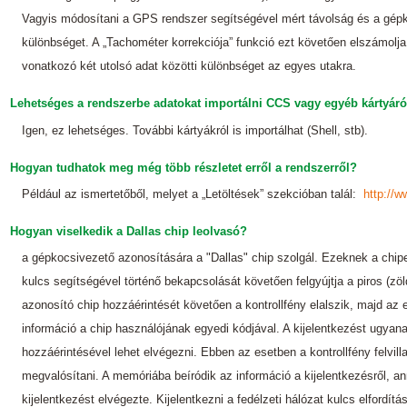
Vagyis módosítani a GPS rendszer segítségével mért távolság és a gépk
különbséget. A „Tachométer korrekciója” funkció ezt követően elszámolja
vonatkozó két utolsó adat közötti különbséget az egyes utakra.
Lehetséges a rendszerbe adatokat importálni CCS vagy egyéb kártyáró
Igen, ez lehetséges. További kártyákról is importálhat (Shell, stb).
Hogyan tudhatok meg még több részletet erről a rendszerről?
Például az ismertetőből, melyet a „Letöltések” szekcióban talál:
http://w
Hogyan viselkedik a Dallas chip leolvasó?
a gépkocsivezető azonosítására a "Dallas" chip szolgál. Ezeknek a chipe
kulcs segítségével történő bekapcsolását követően felgyújtja a piros (zöl
azonosító chip hozzáérintését követően a kontrollfény elalszik, majd az
információ a chip használójának egyedi kódjával. A kijelentkezést ugyan
hozzáérintésével lehet elvégezni. Ebben az esetben a kontrollfény felvilla
megvalósítani. A memóriába beíródik az információ a kijelentkezésről, an
kijelentkezést elvégezte. Kijelentkezni a fedélzeti hálózat kulcs elfordít