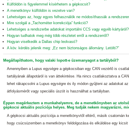
Külföldön is figyelemmel kísérhetem a gépkocsit?
A menetkönyv külföldön is vezetve van?
Lehetséges az, hogy egyes felhasználók ne módosíthassák a rendszeren
Mire szolgál a „Tachométer korrekciója” funkció?
Lehetséges a rendszerbe adatokat importálni CCS vagy egyéb kártyáról?
Hogyan tudhatok meg még több részletet erről a rendszerről?
Hogyan viselkedik a Dallas chip leolvasó?
A köv. kérdés jelenik meg: „Ez nem biztonságos állomány. Letölti?”
Megállapíthatom, hogy valaki lopott-e üzemanyagot a tartályból?
Amennyiben a Lupus egységre a gépkocsiban egy CAN vezérlő is csatlak
tartályának állapotáról is van áttekintése. Ha nincs csatlakoztatva a CAN 
lehet rákapcsolni a Lupus egységre és ily módon gyűjteni az adatokat az
átfolyásmérőt vagy speciális úszót is használhat a tartályban.
Éppen megérkeztem a munkahelyemre, de a menetkönyvben az utolsó 
gépkocsi aktuális pozíciója helyes. Meg tudják nekem magyarázni, mié
A gépkocsi aktuális pozíciója a menetkönyvtől eltérő, másik csatornán k
hogy csúcsüzemben a menetkönyv feldolgozása és elküldése egy kicsit 