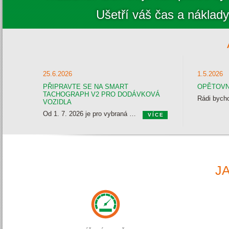
Ušetří váš čas a náklady.
25.6.2026
1.5.2026
PŘIPRAVTE SE NA SMART
OPĚTOVN
TACHOGRAPH V2 PRO DODÁVKOVÁ
VOZIDLA
Od 1. 7. 2026 je pro vybraná dodávková vozidla v mezinárodní dopravě povinný chytrý tachograf 2. generace. Pro plné využití přenosu dat do Webdispečinku je nutné, zajistit dopojení k telematické jednotce Vetronics nebo EVA OBU.
VÍCE
Rádi vám pomůžeme nejen s dopojením a ověřením kompatibility, ale i s automatickou archivací dat.
J