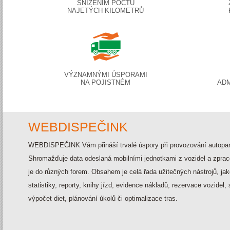
SNÍŽENÍM POČTU
NAJETÝCH KILOMETRŮ
VÝZNAMNÝMI ÚSPORAMI
NA POJISTNÉM
ADM
WEBDISPEČINK
WEBDISPEČINK
Vám přináší trvalé úspory při provozování autopa
Shromažďuje data odeslaná mobilními jednotkami z vozidel a zpra
je do různých forem. Obsahem je celá řada užitečných nástrojů, jak
statistiky, reporty, knihy jízd, evidence nákladů, rezervace vozidel, 
výpočet diet, plánování úkolů či optimalizace tras.