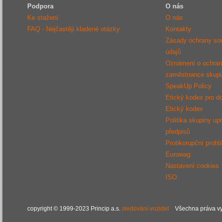
Podpora
O nás
Ke stažení
O nás
FAQ - Nejčastěji kladené otázky
Kontakty
Zásady ochrany so
údajů
Oznámení o ochraně
zaměstnance sku
SpeakUp Policy
Etický kodex pro d
Etický kodex
Politika skupiny up
předpisů
Protikorupční prohl
Eurowag
Nastavení cookies
ISO
copyright © 1999-2023 Princip a.s.
sledování vozidel
Všechna práva vy