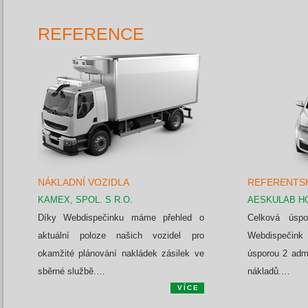
REFERENCE
NÁKLADNÍ VOZIDLA
REFERENTSK
KAMEX, SPOL. S R.O.
AESKULAB HO
Díky Webdispečinku máme přehled o
Celková úspo
aktuální poloze našich vozidel pro
Webdispečink 
okamžité plánování nakládek zásilek ve
úsporou 2 admi
sběrné službě.…
nákladů.…
VÍCE