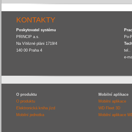
KONTAKTY
Poskytovatel systému
Pra
PRINCIP a.s.
Po-
Na Vítězné pláni 1719/4
Tec
140 00
Praha 4
tel..
e-ma
O produktu
Mobilní aplikace
O produktu
Mobilní aplikace
Elektronická kniha jízd
WD Fleet 3D
Mobilní jednotka
Mobilní aplikace W