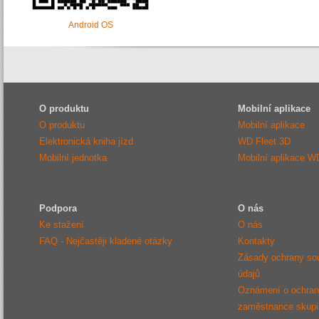
Android OS
O produktu
Mobilní aplikace
O produktu
Mobilní aplikace
Elektronická kniha jízd
WD Fleet 3D
Mobilní jednotka
Mobilní aplikace W
Podpora
O nás
Ke stažení
O nás
FAQ - Nejčastěji kladené otázky
Kontakty
Zásady ochrany so
údajů
Oznámení o ochraně
zaměstnance sku