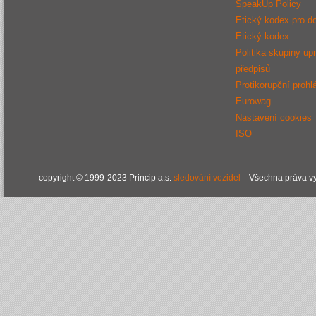
SpeakUp Policy
Etický kodex pro d
Etický kodex
Politika skupiny up
předpisů
Protikorupční prohl
Eurowag
Nastavení cookies
ISO
copyright © 1999-2023 Princip a.s.
sledování vozidel
Všechna práva vy