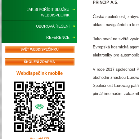
PRINCIP A.S.
JAK SI POŘÍDIT SLUŽBU
WEBDISPEČINK
Česká společnost, zabýva
oblasti navigačních a kom
OBOROVÁ ŘEŠENÍ
REFERENCE
Jako první na světě vyvin
Evropská kosmická agentu
SVĚT WEBDISPEČINKU
elektroniky pro automobi
ŠKOLENÍ ZDARMA
V roce 2017 společnost P
Webdispečink mobile
obchodní značkou Eurow
Společnost Eurowag patří 
přinášíme našim zákazník
Android OS