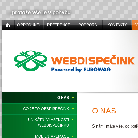
...protože vše je v pohybu
O PRODUKTU
REFERENCE
PODPORA
KONTAKTY
V
O NÁS
O NÁS
CO JE TO WEBDISPEČINK
UNIKÁTNÍ VLASTNOSTI
WEBDISPEČINKU
S námi máte vše, co potř
MOBILNÍ APLIKACE