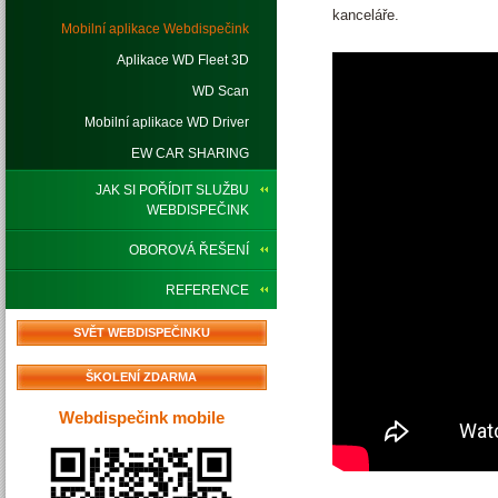
kanceláře.
Mobilní aplikace Webdispečink
Aplikace WD Fleet 3D
WD Scan
Mobilní aplikace WD Driver
EW CAR SHARING
JAK SI POŘÍDIT SLUŽBU
WEBDISPEČINK
OBOROVÁ ŘEŠENÍ
REFERENCE
SVĚT WEBDISPEČINKU
ŠKOLENÍ ZDARMA
Webdispečink mobile