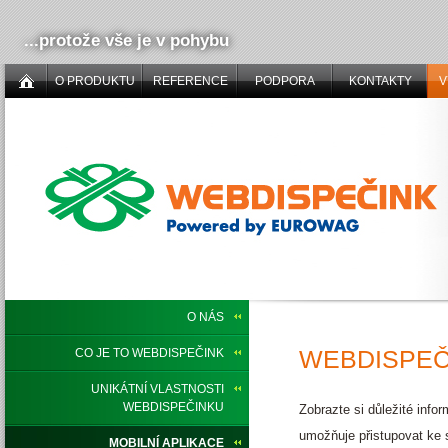
...protože vše je v pohybu
O PRODUKTU
REFERENCE
PODPORA
KONTAKTY
V
O NÁS
WEBDISPEČ
CO JE TO WEBDISPEČINK
UNIKÁTNÍ VLASTNOSTI
WEBDISPEČINKU
Zobrazte si důležité in
umožňuje přistupovat ke 
MOBILNÍ APLIKACE