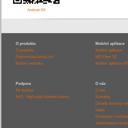
Android OS
O produktu
Mobilní aplikace
O produktu
Mobilní aplikace
Elektronická kniha jízd
WD Fleet 3D
Mobilní jednotka
Mobilní aplikace W
Podpora
O nás
Ke stažení
O nás
FAQ - Nejčastěji kladené otázky
Kontakty
Zásady ochrany so
údajů
Oznámení o ochraně
zaměstnance sku