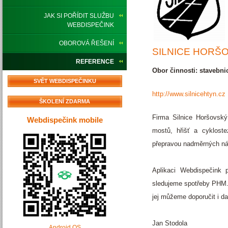
JAK SI POŘÍDIT SLUŽBU
WEBDISPEČINK
OBOROVÁ ŘEŠENÍ
SILNICE HORŠO
REFERENCE
Obor činnosti: stavebnic
SVĚT WEBDISPEČINKU
http://www.silnicehtyn.cz
ŠKOLENÍ ZDARMA
Firma Silnice Horšovský
Webdispečink mobile
mostů, hřišť a cyklost
přepravou nadměrných nák
Aplikaci Webdispečink 
sledujeme spotřeby PHM. 
jej můžeme doporučit i d
Jan Stodola
Android OS