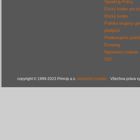
SpeakUp Policy
Etický kodex pro d
Etický kodex
Politika skupiny up
předpisů
Protikorupční prohl
Eurowag
Nastavení cookies
ISO
copyright © 1999-2023 Princip a.s.
sledování vozidel
Všechna práva vy