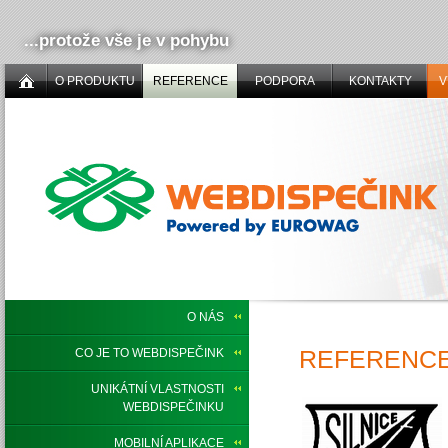
...protože vše je v pohybu
O PRODUKTU
REFERENCE
PODPORA
KONTAKTY
V
O NÁS
REFERENCE,
CO JE TO WEBDISPEČINK
UNIKÁTNÍ VLASTNOSTI
WEBDISPEČINKU
MOBILNÍ APLIKACE