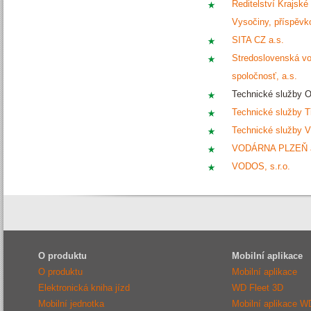
Ředitelství Krajské
Vysočiny, příspěvk
SITA CZ a.s.
Stredoslovenská v
spoločnosť, a.s.
Technické služby Ot
Technické služby Tř
Technické služby Vs
VODÁRNA PLZEŇ a
VODOS, s.r.o.
O produktu
Mobilní aplikace
O produktu
Mobilní aplikace
Elektronická kniha jízd
WD Fleet 3D
Mobilní jednotka
Mobilní aplikace W