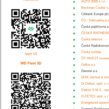
AUTO 3000 s.r.o.
Beckman Coulter s.
Citibank Europe plc
ČD - Telematika a.s
Česká pojišťovna a
ČESKÁ RAFINÉRSK
Česká televize
České Radiokomuni
Český rozhlas
Apple OS
ČP INVEST investič
WD Fleet 3D
Dalkia a.s.
Danone a.s.
DISK obchod & techn
Dr.Oetker, spol. s r.
Elektro S.M.S., spol
ELFETEX spol. s r.
Energetické opravny
Generali Pojišťovna