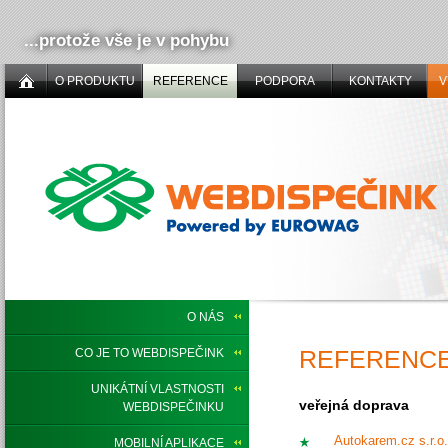
...protože vše je v pohybu
O PRODUKTU
REFERENCE
PODPORA
KONTAKTY
V
O NÁS
REFERENC
CO JE TO WEBDISPEČINK
UNIKÁTNÍ VLASTNOSTI
veřejná doprava
WEBDISPEČINKU
Autokarem.cz s.r.o.
MOBILNÍ APLIKACE