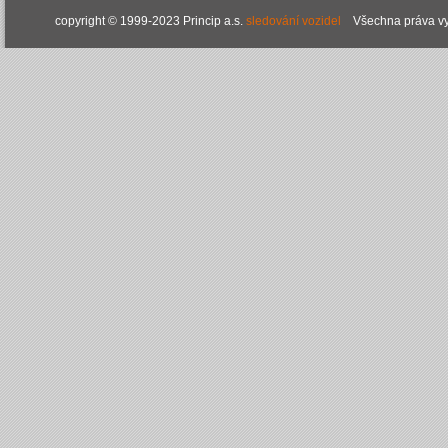
copyright © 1999-2023 Princip a.s.
sledování vozidel
Všechna práva vy