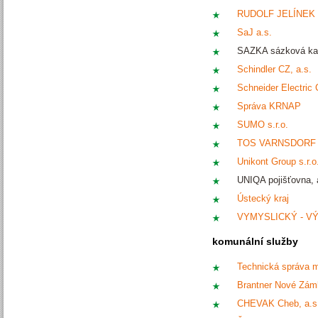
RUDOLF JELÍNEK 
SaJ a.s.
SAZKA sázková kan
Schindler CZ, a.s.
Schneider Electric C
Správa KRNAP
SUMO s.r.o.
TOS VARNSDORF a
Unikont Group s.r.o
UNIQA pojišťovna, 
Ústecký kraj
VYMYSLICKÝ - VÝTA
komunální služby
Technická správa m
Brantner Nové Zámk
CHEVAK Cheb, a.s