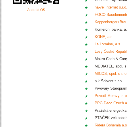
ha-vel internet s.r.o
Android OS
HOCO Bauelemente, 
Kappenberger+Braun,
Komerční banka, a.
KONE, a.s.
La Lorraine, a.s.
Lesy České Republi
Makro Cash & Carry
MEDIATEL, spol. s 
MICOS, spol. s r. o
p.k.Solvent s.r.o.
Pivovary Staroprame
Povodí Moravy, s.p
PPG Deco Czech a
Pražská energetika 
PTÁČEK-velkoobcho
Ridera Bohemia a.s