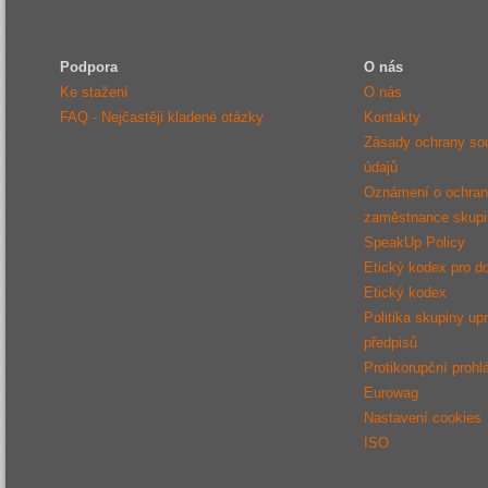
Podpora
O nás
Ke stažení
O nás
FAQ - Nejčastěji kladené otázky
Kontakty
Zásady ochrany so
údajů
Oznámení o ochraně
zaměstnance sku
SpeakUp Policy
Etický kodex pro d
Etický kodex
Politika skupiny up
předpisů
Protikorupční prohl
Eurowag
Nastavení cookies
ISO