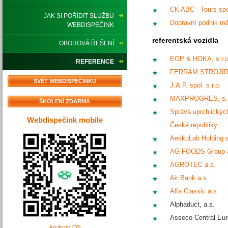
CK ABC - Tours spol
JAK SI POŘÍDIT SLUŽBU
Dopravní podnik mě
WEBDISPEČINK
referentská vozidla
OBOROVÁ ŘEŠENÍ
EOP & HOKA, s.r.o
REFERENCE
FERRAM STROJÍRNA
SVĚT WEBDISPEČINKU
J.A.P. spol. s r.o.
MAXPROGRES, s.r
ŠKOLENÍ ZDARMA
Správa uprchlických
Webdispečink mobile
České republiky
AeskuLab Holding a
AG FOODS Group a
AGROTEC a.s.
Air Bank a.s.
Alfa Classic a.s.
Alphaduct, a.s.
Asseco Central Eur
Android OS