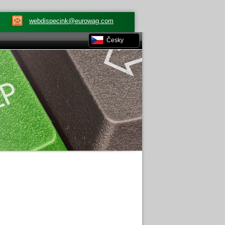
webdispecink@eurowag.com
Česky