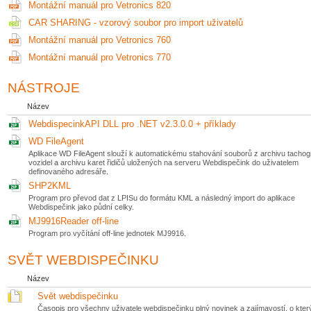
Montážní manuál pro Vetronics 820
CAR SHARING - vzorový soubor pro import uživatelů
Montážní manuál pro Vetronics 760
Montážní manuál pro Vetronics 770
NÁSTROJE
Název
WebdispecinkAPI DLL pro .NET v2.3.0.0 + příklady
WD FileAgent
Aplikace WD FileAgent slouží k automatickému stahování souborů z archivu tachog
vozidel a archivu karet řidičů uložených na serveru Webdispečink do uživatelem
definovaného adresáře.
SHP2KML
Program pro převod dat z LPISu do formátu KML a následný import do aplikace
Webdispečink jako půdní celky.
MJ9916Reader off-line
Program pro vyčítání off-line jednotek MJ9916.
SVĚT WEBDISPEČINKU
Název
Svět webdispečinku
Časopis pro všechny uživatele webdispečinku plný novinek a zajímavostí, o který