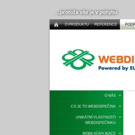
...protože vše je v pohybu
O PRODUKTU
REFERENCE
POD
O NÁS
CO JE TO WEBDISPEČINK
UNIKÁTNÍ VLASTNOSTI
WEBDISPEČINKU
MOBILNÍ APLIKACE