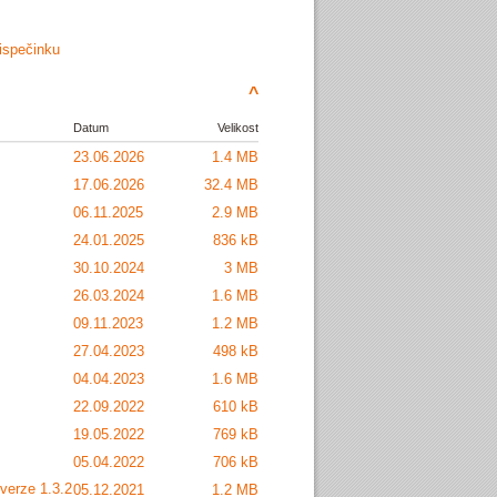
ispečinku
^
Datum
Velikost
23.06.2026
1.4 MB
17.06.2026
32.4 MB
06.11.2025
2.9 MB
24.01.2025
836 kB
30.10.2024
3 MB
26.03.2024
1.6 MB
09.11.2023
1.2 MB
27.04.2023
498 kB
04.04.2023
1.6 MB
22.09.2022
610 kB
19.05.2022
769 kB
05.04.2022
706 kB
verze 1.3.2
05.12.2021
1.2 MB