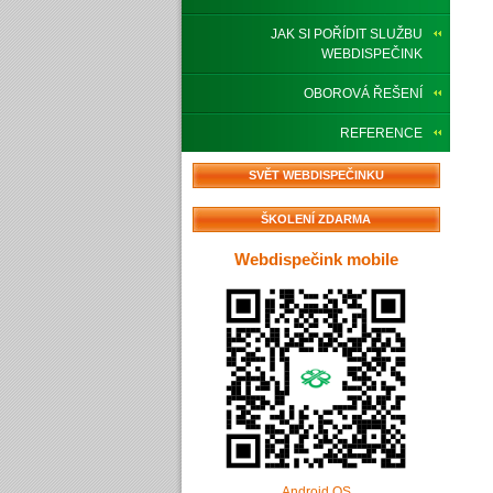
JAK SI POŘÍDIT SLUŽBU
WEBDISPEČINK
OBOROVÁ ŘEŠENÍ
REFERENCE
SVĚT WEBDISPEČINKU
ŠKOLENÍ ZDARMA
Webdispečink mobile
Android OS