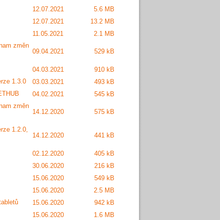
12.07.2021
5.6 MB
12.07.2021
13.2 MB
11.05.2021
2.1 MB
eznam změn
09.04.2021
529 kB
04.03.2021
910 kB
rze 1.3.0
03.03.2021
493 kB
LEETHUB
04.02.2021
545 kB
eznam změn
14.12.2020
575 kB
rze 1.2.0,
14.12.2020
441 kB
02.12.2020
405 kB
30.06.2020
216 kB
15.06.2020
549 kB
15.06.2020
2.5 MB
abletů
15.06.2020
942 kB
15.06.2020
1.6 MB