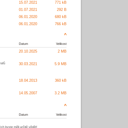
15.07.2021
771 kB
01.07.2021
292 B
06.01.2020
680 kB
06.01.2020
766 kB
^
Datum
Velikost
20.10.2025
2 MB
rafů
30.03.2021
5.9 MB
18.04.2013
360 kB
14.05.2007
3.2 MB
^
Datum
Velikost
ch byste měli určitě vědět!