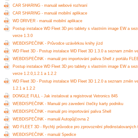
CAR SHARING - manuál webové rozhraní
CAR SHARING - manuál mobilní aplikace
WD DRIVER - manuál mobilní aplikace
Postup instalace WD Fleet 3D pro tablety s vlastním image EW a s
verze 1.3.0
WEBDISPEČINK - Průvodce uzávěrkou knihy jízd
WD Fleet 3D - Postup instalace WD Fleet 3D 1.3.0 a seznam změn ve
WEBDISPEČINK - manuál pro importování paliva Shell z portálu F
Postup instalace WD Fleet 3D pro tablety s vlastním image EW a s
verze 1.2.0,1.2.1 a 1.2.2
WD Fleet 3D - Postup instalace WD Fleet 3D 1.2.0 a seznam změn ve
1.2.1 a 1.2.2
DONGLE FULL - Jak instalovat a registrovat Vetronics 845
WEBDISPEČINK - Manuál pro zavedení čtečky karty podniku
WEBDISPEČINK - manuál pro importování paliva Shell
WEBDISPEČINK - manuál Autopůjčovna 2
WD FLEET 3D - Rychlý průvodce pro zprovoznění předinstalovaných t
WEBDISPEČINK - manuál Spedice