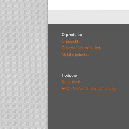
O produktu
O produktu
Elektronická kniha jízd
Mobilní jednotka
Podpora
Ke stažení
FAQ - Nejčastěji kladené otázky