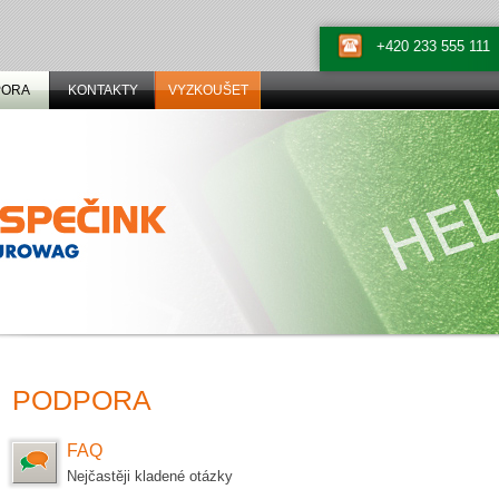
+420 233 555 111
PORA
KONTAKTY
VYZKOUŠET
PODPORA
FAQ
Nejčastěji kladené otázky