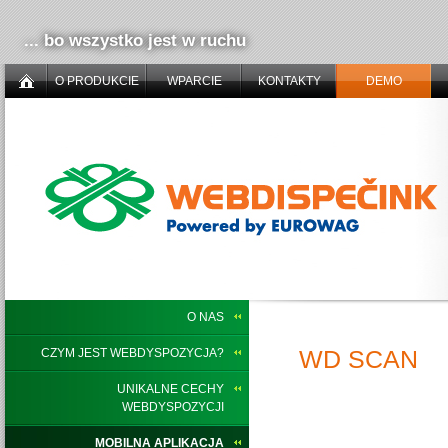
... bo wszystko jest w ruchu
O PRODUKCIE
WPARCIE
KONTAKTY
DEMO
O NAS
WD SCAN
CZYM JEST WEBDYSPOZYCJA?
UNIKALNE CECHY
WEBDYSPOZYCJI
MOBILNA APLIKACJA