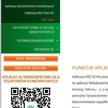
Aplikacje dla telefonów komórkowych
Aplikacja WD Fleet 3D
WD Scan
JAK RADZIĆ SOBIE Z USŁUGĄ
WEBDYSPOZYCJI
ROZWIĄZANIA BRANŻOWE
REFERENCJE
ŚWIAT WEBDISPECINK
FUNKCJE APLI
BEZPŁATNE SZKOLENIE
APLIKACJA WEBDISPECINK DLA
Aplikacja WD SCAN pozwal
TELEFONÓW KOMÓRKOWYCH
do aplikacji Webdispatc
dostawy, faktura, ...), 
przesyłać dyspozytorowi w
dokumentowanie wypadków