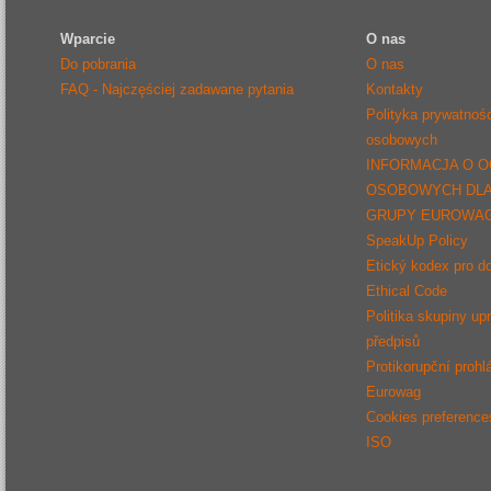
Wparcie
O nas
Do pobrania
O nas
FAQ - Najczęściej zadawane pytania
Kontakty
Polityka prywatnoś
osobowych
INFORMACJA O 
OSOBOWYCH DL
GRUPY EUROWA
SpeakUp Policy
Etický kodex pro d
Ethical Code
Politika skupiny up
předpisů
Protikorupční prohl
Eurowag
Cookies preference
ISO