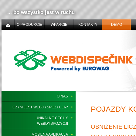
... bo wszystko jest w ruchu
O PRODUKCIE
WPARCIE
KONTAKTY
DEMO
O NAS
POJAZDY 
CZYM JEST WEBDYSPOZYCJA?
UNIKALNE CECHY
WEBDYSPOZYCJI
OBNIŻENIE LI
MOBILNA APLIKACJA