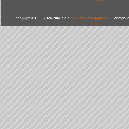
ISO
copyright © 1999-2024 Princip a.s.
monitorowanie pojazdów
Wszystkie 