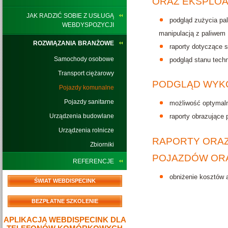
ORAZ EKSPLOA
JAK RADZIĆ SOBIE Z USŁUGĄ
podgląd zużycia pal
WEBDYSPOZYCJI
manipulacją z paliwem
ROZWIĄZANIA BRANŻOWE
raporty dotyczące s
Samochody osobowe
podgląd stanu tech
Transport ciężarowy
PODGLĄD WYK
Pojazdy komunalne
Pojazdy sanitarne
możliwość optymaln
Urządzenia budowlane
raporty obrazujące
Urządzenia rolnicze
RAPORTY ORAZ
Zbiorniki
POJAZDÓW OR
REFERENCJE
obniżenie kosztów a
ŚWIAT WEBDISPECINK
BEZPŁATNE SZKOLENIE
APLIKACJA WEBDISPECINK DLA