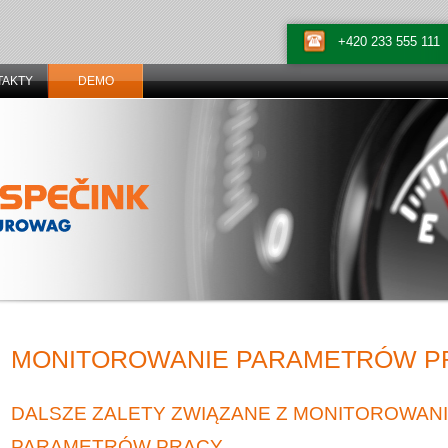
+420 233 555 111
TAKTY
DEMO
MONITOROWANIE PARAMETRÓW P
DALSZE ZALETY ZWIĄZANE Z MONITOROWAN
PARAMETRÓW PRACY