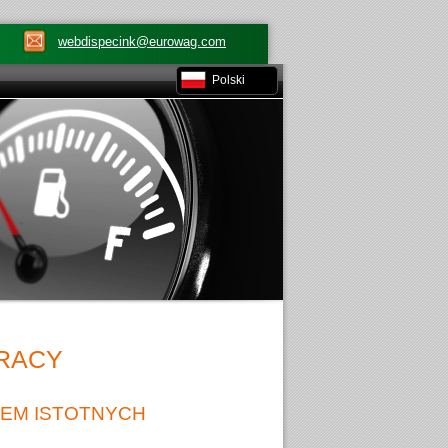
webdispecink@eurowag.com
Polski
RACY
IEM ISTOTNYCH