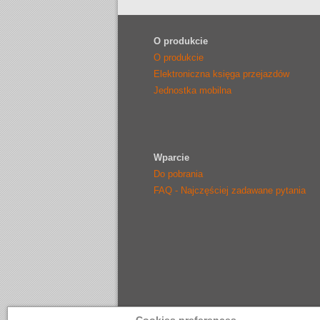
O produkcie
O produkcie
Elektroniczna księga przejazdów
Jednostka mobilna
Wparcie
Do pobrania
FAQ - Najczęściej zadawane pytania