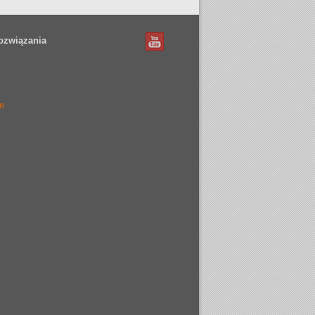
ozwiązania
e
e