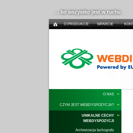
... bo wszystko jest w ruchu
O PRODUKCIE
WPARCIE
KON
O NAS
CZYM JEST WEBDYSPOZYCJA?
UNIKALNE CECHY
WEBDYSPOZYCJI
Archiwizacja tachografu