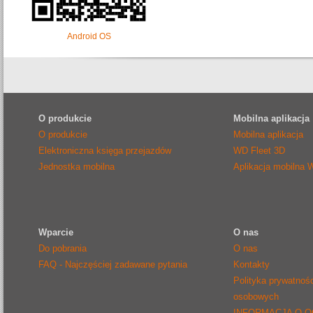
Android OS
O produkcie
Mobilna aplikacja
O produkcie
Mobilna aplikacja
Elektroniczna księga przejazdów
WD Fleet 3D
Jednostka mobilna
Aplikacja mobilna 
Wparcie
O nas
Do pobrania
O nas
FAQ - Najczęściej zadawane pytania
Kontakty
Polityka prywatnoś
osobowych
INFORMACJA O 