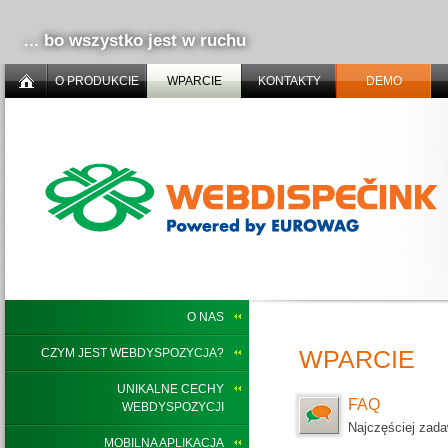
... bo wszystko jest w ruchu
O PRODUKCIE
WPARCIE
KONTAKTY
DEMO
O NAS
WPARCIE
CZYM JEST WEBDYSPOZYCJA?
UNIKALNE CECHY
FAQ
WEBDYSPOZYCJI
Najczęściej zada
MOBILNA APLIKACJA