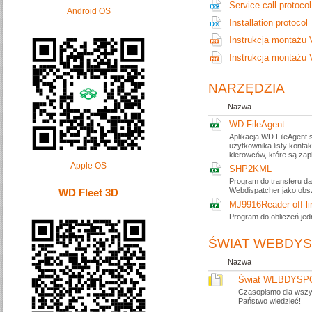
Service call protocol
Android OS
Installation protocol
Instrukcja montażu 
Instrukcja montażu 
NARZĘDZIA
Nazwa
WD FileAgent
Aplikacja WD FileAgent 
użytkownika listy konta
kierowców, które są za
Apple OS
SHP2KML
Program do transferu dan
Webdispatcher jako ob
WD Fleet 3D
MJ9916Reader off-li
Program do obliczeń jed
ŚWIAT WEBDYS
Nazwa
Świat WEBDYSP
Czasopismo dla wszy
Państwo wiedzieć!