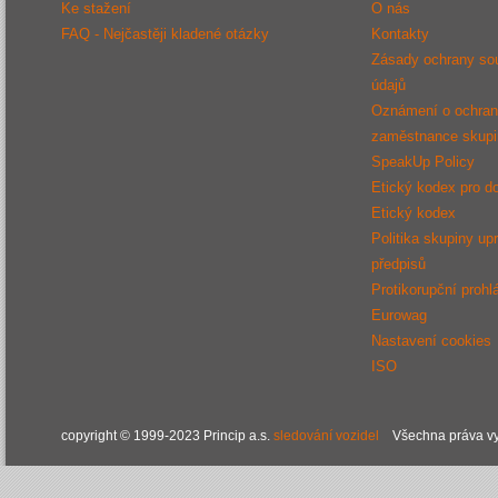
Ke stažení
O nás
FAQ - Nejčastěji kladené otázky
Kontakty
Zásady ochrany so
údajů
Oznámení o ochraně
zaměstnance sku
SpeakUp Policy
Etický kodex pro d
Etický kodex
Politika skupiny up
předpisů
Protikorupční prohl
Eurowag
Nastavení cookies
ISO
copyright © 1999-2023 Princip a.s.
sledování vozidel
Všechna práva vy