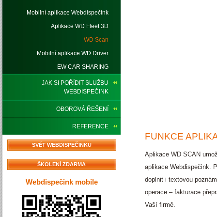
Mobilní aplikace Webdispečink
Aplikace WD Fleet 3D
WD Scan
Mobilní aplikace WD Driver
EW CAR SHARING
JAK SI POŘÍDIT SLUŽBU
WEBDISPEČINK
OBOROVÁ ŘEŠENÍ
REFERENCE
FUNKCE APLIK
SVĚT WEBDISPEČINKU
Aplikace WD SCAN umožňuj
ŠKOLENÍ ZDARMA
aplikace Webdispečink. Po
doplnit i textovou poznám
Webdispečink mobile
operace – fakturace přep
Vaší firmě.