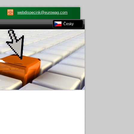
webdispecink@eurowag.com
Česky