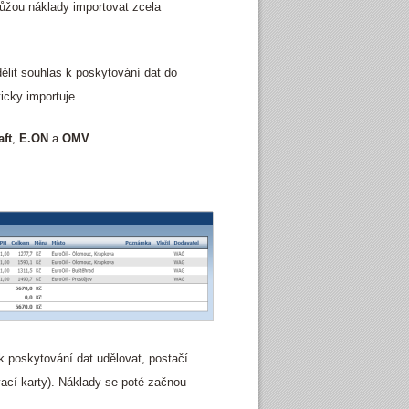
ůžou náklady importovat zcela
ělit souhlas k poskytování dat do
cky importuje.
aft
,
E.ON
a
OMV
.
k poskytování dat udělovat, postačí
í karty). Náklady se poté začnou