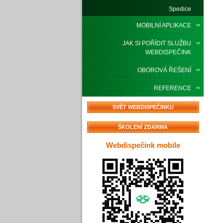
Spedice
MOBILNÍ APLIKACE
JAK SI POŘÍDIT SLUŽBU
WEBDISPEČINK
OBOROVÁ ŘEŠENÍ
REFERENCE
SVĚT WEBDISPEČINKU
ŠKOLENÍ ZDARMA
Webdispečink mobile