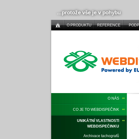
...protože vše je v pohybu
O PRODUKTU
REFERENCE
POD
O NÁS
CO JE TO WEBDISPEČINK
UNIKÁTNÍ VLASTNOSTI
WEBDISPEČINKU
Archivace tachografů