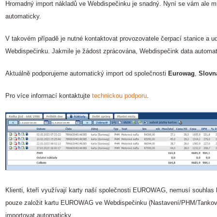
Hromadný import nákladů ve Webdispečinku je snadný. Nyní se vám ale m
automaticky.
V takovém případě je nutné kontaktovat provozovatele čerpací stanice a ud
Webdispečinku. Jakmile je žádost zprácována, Webdispečink data automati
Aktuálně podporujeme automatický import od společnosti
Eurowag
,
Slovn
Pro více informací kontaktujte
technickou podporu
.
Klienti, kteří využívají karty naší společnosti EUROWAG, nemusí souhlas 
pouze založit kartu EUROWAG ve Webdispečinku (Nastavení/PHM/Tankovac
importovat automaticky.