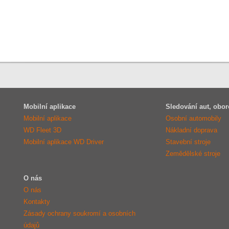
Mobilní aplikace
Sledování aut, obor
Mobilní aplikace
Osobní automobily
WD Fleet 3D
Nákladní doprava
Mobilní aplikace WD Driver
Stavební stroje
Zemědělské stroje
O nás
O nás
Kontakty
Zásady ochrany soukromí a osobních
údajů