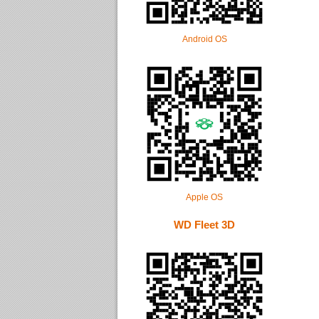
Android OS
Apple OS
WD Fleet 3D