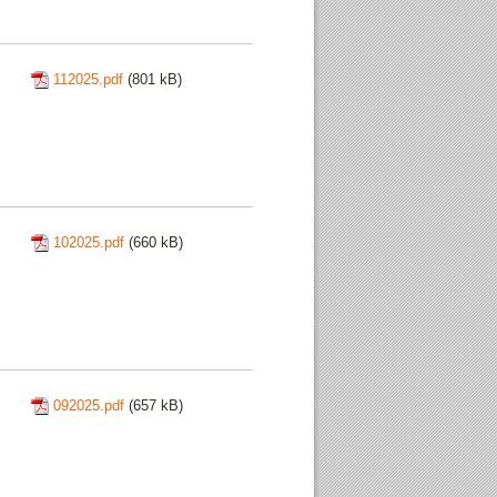
112025.pdf
(801 kB)
102025.pdf
(660 kB)
092025.pdf
(657 kB)