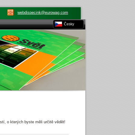
webdispecink@eurowag.com
Česky
, o kterých byste měli určitě vědět!