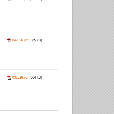
042026.pdf
(685 kB)
032026.pdf
(964 kB)