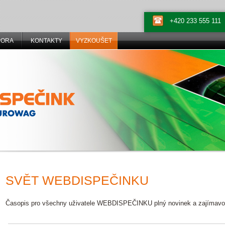
+420 233 555 111
PORA
KONTAKTY
VYZKOUŠET
SVĚT WEBDISPEČINKU
Časopis pro všechny uživatele WEBDISPEČINKU plný novinek a zajímavostí