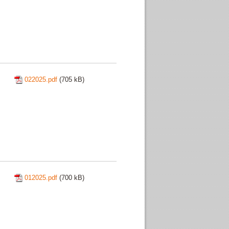
022025.pdf
(705 kB)
012025.pdf
(700 kB)