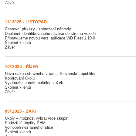
Závěr
11/ 2025 - LISTOPAD
Cestovní příkazy - zobrazení náhrady
Doplnění identifikovaného návěsu do stromu vozidel
Připravujeme novou verzi aplikace WD Fleet 1.10.0
Školení klientů
Závěr
10/ 2025 - ŘÍJEN
Nová sazba stravného v rámci Slovenské republiky
Kopírování úkolu
Vyzkoušejte naše balíčky služeb
Školení klientů
Závěr
09/ 2025 - ZÁŘÍ
Úkoly – možnost vybrat více skupin
Podezřelé úbytky PHM
Volnoběh neznámého řidiče
Školení klientů