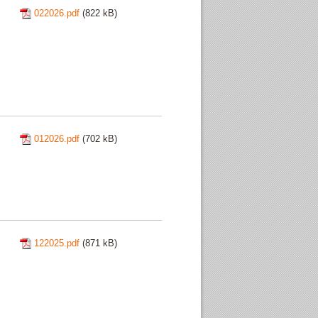
022026.pdf
(822 kB)
012026.pdf
(702 kB)
122025.pdf
(871 kB)