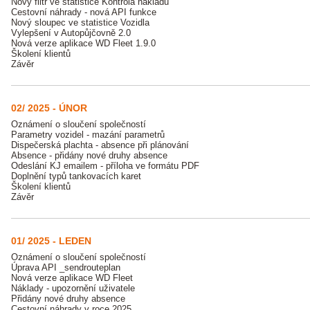
Nový filtr ve statistice Kontrola nákladů
Cestovní náhrady - nová API funkce
Nový sloupec ve statistice Vozidla
Vylepšení v Autopůjčovně 2.0
Nová verze aplikace WD Fleet 1.9.0
Školení klientů
Závěr
02/ 2025 - ÚNOR
Oznámení o sloučení společností
Parametry vozidel - mazání parametrů
Dispečerská plachta - absence při plánování
Absence - přidány nové druhy absence
Odeslání KJ emailem - příloha ve formátu PDF
Doplnění typů tankovacích karet
Školení klientů
Závěr
01/ 2025 - LEDEN
Oznámení o sloučení společností
Úprava API _sendrouteplan
Nová verze aplikace WD Fleet
Náklady - upozornění uživatele
Přidány nové druhy absence
Cestovní náhrady v roce 2025