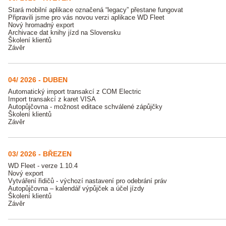
Stará mobilní aplikace označená “legacy” přestane fungovat
Připravili jsme pro vás novou verzi aplikace WD Fleet
Nový hromadný export
Archivace dat knihy jízd na Slovensku
Školení klientů
Závěr
04/ 2026 - DUBEN
Automatický import transakcí z COM Electric
Import transakcí z karet VISA
Autopůjčovna - možnost editace schválené zápůjčky
Školení klientů
Závěr
03/ 2026 - BŘEZEN
WD Fleet - verze 1.10.4
Nový export
Vytváření řidičů - výchozí nastavení pro odebrání práv
Autopůjčovna – kalendář výpůjček a účel jízdy
Školení klientů
Závěr