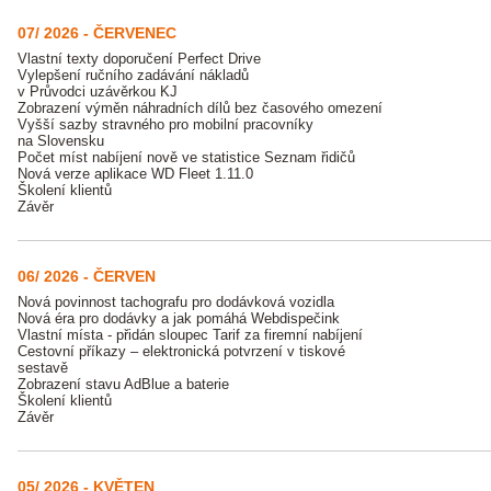
07/ 2026 - ČERVENEC
Vlastní texty doporučení Perfect Drive
Vylepšení ručního zadávání nákladů
v Průvodci uzávěrkou KJ
Zobrazení výměn náhradních dílů bez časového omezení
Vyšší sazby stravného pro mobilní pracovníky
na Slovensku
Počet míst nabíjení nově ve statistice Seznam řidičů
Nová verze aplikace WD Fleet 1.11.0
Školení klientů
Závěr
06/ 2026 - ČERVEN
Nová povinnost tachografu pro dodávková vozidla
Nová éra pro dodávky a jak pomáhá Webdispečink
Vlastní místa - přidán sloupec Tarif za firemní nabíjení
Cestovní příkazy – elektronická potvrzení v tiskové
sestavě
Zobrazení stavu AdBlue a baterie
Školení klientů
Závěr
05/ 2026 - KVĚTEN