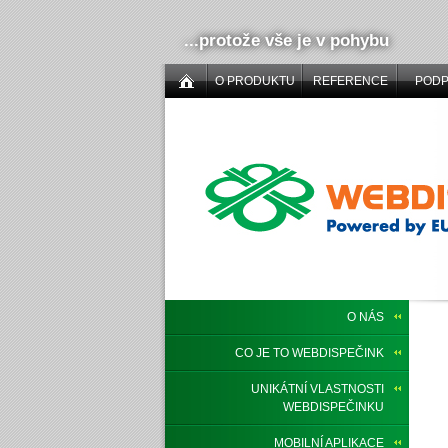
...protože vše je v pohybu
O PRODUKTU
REFERENCE
POD
O NÁS
CO JE TO WEBDISPEČINK
UNIKÁTNÍ VLASTNOSTI
WEBDISPEČINKU
MOBILNÍ APLIKACE