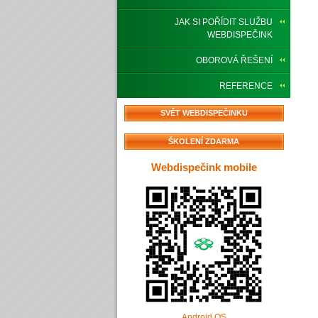
JAK SI POŘÍDIT SLUŽBU
WEBDISPEČINK
OBOROVÁ ŘEŠENÍ
REFERENCE
SVĚT WEBDISPEČINKU
ŠKOLENÍ ZDARMA
Webdispečink mobile
Android OS