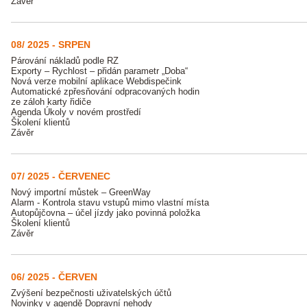
Závěr
08/ 2025 - SRPEN
Párování nákladů podle RZ
Exporty – Rychlost – přidán parametr „Doba“
Nová verze mobilní aplikace Webdispečink
Automatické zpřesňování odpracovaných hodin
ze záloh karty řidiče
Agenda Úkoly v novém prostředí
Školení klientů
Závěr
07/ 2025 - ČERVENEC
Nový importní můstek – GreenWay
Alarm - Kontrola stavu vstupů mimo vlastní místa
Autopůjčovna – účel jízdy jako povinná položka
Školení klientů
Závěr
06/ 2025 - ČERVEN
Zvýšení bezpečnosti uživatelských účtů
Novinky v agendě Dopravní nehody