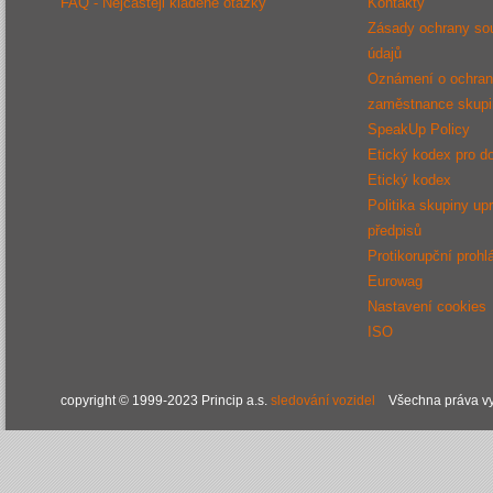
FAQ - Nejčastěji kladené otázky
Kontakty
Zásady ochrany so
údajů
Oznámení o ochraně
zaměstnance sku
SpeakUp Policy
Etický kodex pro d
Etický kodex
Politika skupiny up
předpisů
Protikorupční prohl
Eurowag
Nastavení cookies
ISO
copyright © 1999-2023 Princip a.s.
sledování vozidel
Všechna práva vy