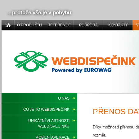
...protože vše je v pohybu
O PRODUKTU
REFERENCE
PODPORA
KONTAKTY
V
O NÁS
PŘENOS DAT
CO JE TO WEBDISPEČINK
UNIKÁTNÍ VLASTNOSTI
WEBDISPEČINKU
Díky možnosti přenosu d
rozměr.
MOBILNÍ APLIKACE