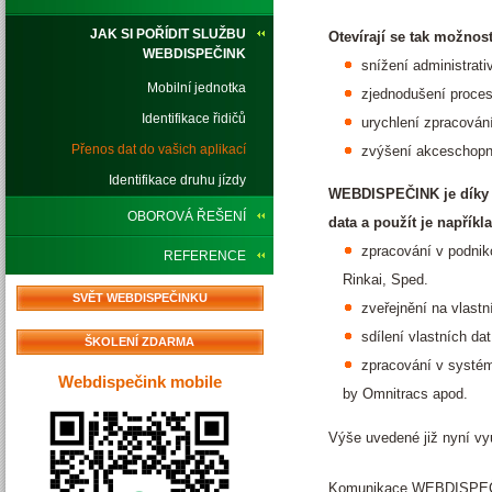
JAK SI POŘÍDIT SLUŽBU
Otevírají se tak možnost
WEBDISPEČINK
snížení administrati
Mobilní jednotka
zjednodušení proces
Identifikace řidičů
urychlení zpracování
Přenos dat do vašich aplikací
zvýšení akceschopno
Identifikace druhu jízdy
WEBDISPEČINK je díky t
OBOROVÁ ŘEŠENÍ
data a použít je napříkl
zpracování v podnik
REFERENCE
Rinkai, Sped.
SVĚT WEBDISPEČINKU
zveřejnění na vlast
sdílení vlastních d
ŠKOLENÍ ZDARMA
zpracování v systém
Webdispečink mobile
by Omnitracs apod.
Výše uvedené již nyní v
Komunikace WEBDISPEČI