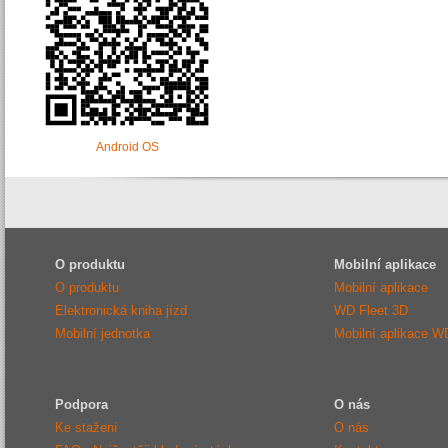
Android OS
O produktu
Mobilní aplikace
O produktu
Mobilní aplikace
Elektronická kniha jízd
WD Fleet 3D
Mobilní jednotka
Mobilní aplikace W
Podpora
O nás
Ke stažení
O nás