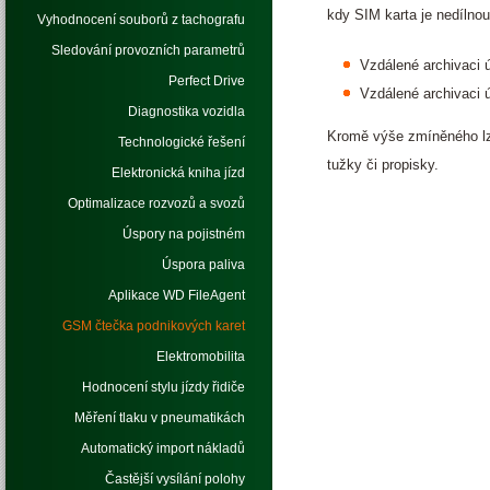
kdy SIM karta je nedílnou
Vyhodnocení souborů z tachografu
Sledování provozních parametrů
Vzdálené archivaci ú
Perfect Drive
Vzdálené archivaci ú
Diagnostika vozidla
Kromě výše zmíněného lze 
Technologické řešení
tužky či propisky.
Elektronická kniha jízd
Optimalizace rozvozů a svozů
Úspory na pojistném
Úspora paliva
Aplikace WD FileAgent
GSM čtečka podnikových karet
Elektromobilita
Hodnocení stylu jízdy řidiče
Měření tlaku v pneumatikách
Automatický import nákladů
Častější vysílání polohy