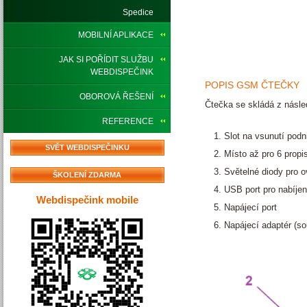
Spedice
MOBILNÍ APLIKACE
JAK SI POŘÍDIT SLUŽBU
WEBDISPEČINK
POPIS GSM ČTEČKY
OBOROVÁ ŘEŠENÍ
Čtečka se skládá z násled
REFERENCE
Slot na vsunutí podn
SVĚT WEBDISPEČINKU
Místo až pro 6 propi
Světelné diody pro o
ŠKOLENÍ ZDARMA
USB port pro nabíjení
Webdispečink mobile
Napájecí port
Napájecí adaptér (so