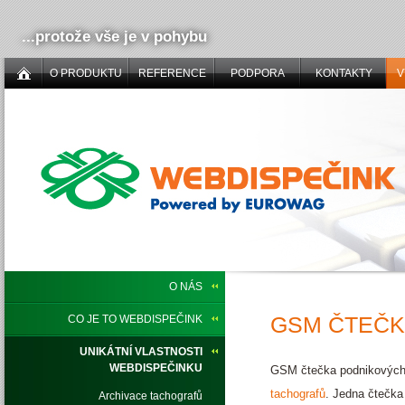
...protože vše je v pohybu
O PRODUKTU
REFERENCE
PODPORA
KONTAKTY
V
O NÁS
GSM ČTEČK
CO JE TO WEBDISPEČINK
UNIKÁTNÍ VLASTNOSTI
WEBDISPEČINKU
GSM čtečka podnikových ka
tachografů
. Jedna čtečka
Archivace tachografů