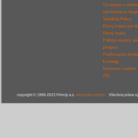
Oznámení o ochraně
zaměstnance sku
SpeakUp Policy
Etický kodex pro d
Etický kodex
Politika skupiny up
předpisů
Protikorupční prohl
Eurowag
Nastavení cookies
ISO
copyright © 1999-2023 Princip a.s.
sledování vozidel
Všechna práva vy