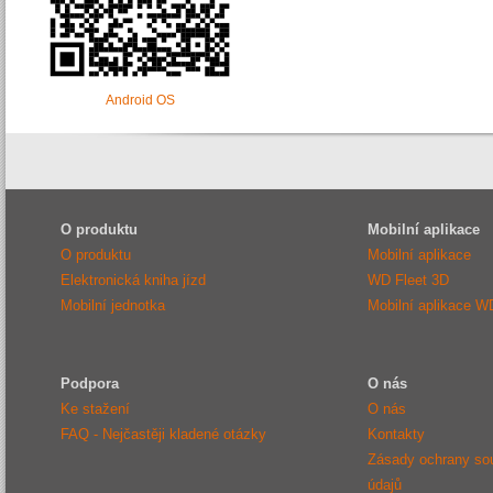
Android OS
O produktu
Mobilní aplikace
O produktu
Mobilní aplikace
Elektronická kniha jízd
WD Fleet 3D
Mobilní jednotka
Mobilní aplikace W
Podpora
O nás
Ke stažení
O nás
FAQ - Nejčastěji kladené otázky
Kontakty
Zásady ochrany so
údajů