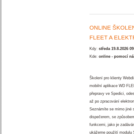
ONLINE ŠKOLEN
FLEET A ELEKT
Kdy:
středa 19.8.2026 09
Kde:
online - pomocí ná
Školení pro klienty Webd
mobilní aplikace WD FLEE
přepravy ve Spedici, ode
až po zpracování elektro
Seznámíte se mimo jiné 
dispečerem, se způsobem
funkcemi, jako je zadáván
ukážeme použití modulu S