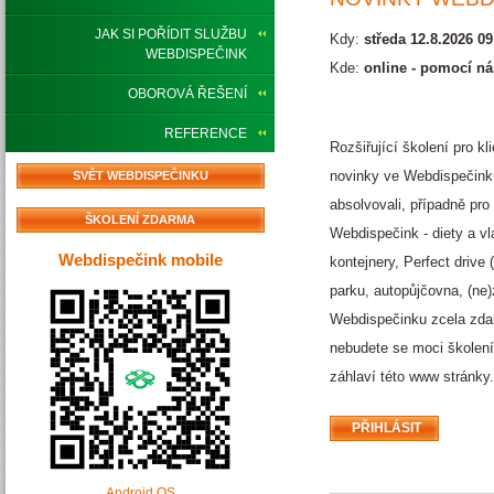
JAK SI POŘÍDIT SLUŽBU
Kdy:
středa 12.8.2026 09
WEBDISPEČINK
Kde:
online - pomocí ná
OBOROVÁ ŘEŠENÍ
REFERENCE
Rozšiřující školení pro k
novinky ve Webdispečinku 
SVĚT WEBDISPEČINKU
absolvovali, případně pro
ŠKOLENÍ ZDARMA
Webdispečink - diety a v
Webdispečink mobile
kontejnery, Perfect drive
parku, autopůjčovna, (ne)
Webdispečinku zcela zdarm
nebudete se moci školení
záhlaví této www stránky.
Android OS