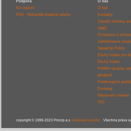
Podpora
O nás
Ke stažení
O nás
FAQ - Nejčastěji kladené otázky
Kontakty
Zásady ochrany so
údajů
Oznámení o ochraně
zaměstnance sku
SpeakUp Policy
Etický kodex pro d
Etický kodex
Politika skupiny up
předpisů
Protikorupční prohl
Eurowag
Nastavení cookies
ISO
copyright © 1999-2023 Princip a.s.
sledování vozidel
Všechna práva vy