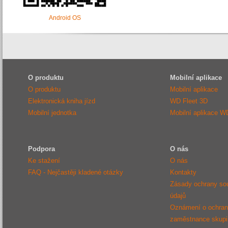
Android OS
O produktu
Mobilní aplikace
O produktu
Mobilní aplikace
Elektronická kniha jízd
WD Fleet 3D
Mobilní jednotka
Mobilní aplikace W
Podpora
O nás
Ke stažení
O nás
FAQ - Nejčastěji kladené otázky
Kontakty
Zásady ochrany so
údajů
Oznámení o ochraně
zaměstnance sku