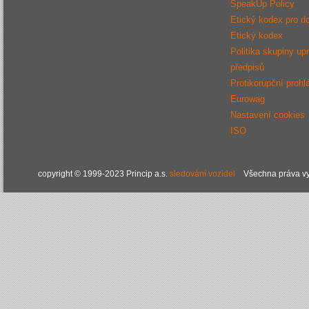
SpeakUp Policy
Etický kodex pro d
Etický kodex
Politika skupiny up
předpisů
Protikorupční prohl
Eurowag
Nastavení cookies
ISO
copyright © 1999-2023 Princip a.s.
sledování vozidel
Všechna práva vy