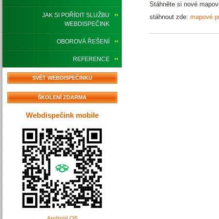
Stáhněte si nové mapové
JAK SI POŘÍDIT SLUŽBU
stáhnout zde:
mapové p
WEBDISPEČINK
OBOROVÁ ŘEŠENÍ
REFERENCE
SVĚT WEBDISPEČINKU
ŠKOLENÍ ZDARMA
Webdispečink mobile
Android OS