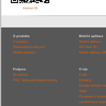
Android OS
O produktu
Mobilní aplikace
O produktu
Mobilní aplikace
Elektronická kniha jízd
WD Fleet 3D
Mobilní jednotka
Mobilní aplikace W
Podpora
O nás
Ke stažení
O nás
FAQ - Nejčastěji kladené otázky
Kontakty
Zásady ochrany so
údajů
Oznámení o ochraně
zaměstnance sku