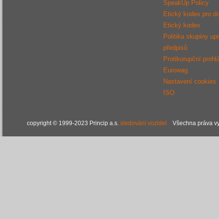
SpeakUp Policy
Etický kodex pro d
Etický kodex
Politika skupiny up
předpisů
Protikorupční prohl
Eurowag
Nastavení cookies
ISO
copyright © 1999-2023 Princip a.s.
sledování vozidel
Všechna práva vy