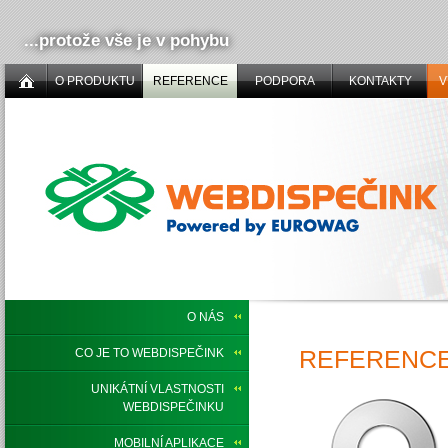
...protože vše je v pohybu
O PRODUKTU
REFERENCE
PODPORA
KONTAKTY
V
O NÁS
REFERENCE,
CO JE TO WEBDISPEČINK
UNIKÁTNÍ VLASTNOSTI
WEBDISPEČINKU
MOBILNÍ APLIKACE