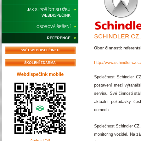
JAK SI POŘÍDIT SLUŽBU
WEBDISPEČINK
OBOROVÁ ŘEŠENÍ
SCHINDLER CZ, 
REFERENCE
Obor činnosti: referents
SVĚT WEBDISPEČINKU
http://www.schindler-cz.c
ŠKOLENÍ ZDARMA
Webdispečink mobile
Společnost Schindler C
postavení mezi výtahářs
servisu. Své činnosti stá
aktuální požadavky česk
domech.
Společnost Schindler CZ,
monitoring vozidel. Na z
Android OS