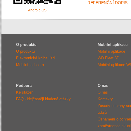
REFERENČNÍ DOPIS
Android OS
O produktu
Mobilní aplikace
O produktu
Mobilní aplikace
Elektronická kniha jízd
WD Fleet 3D
Mobilní jednotka
Mobilní aplikace W
Podpora
O nás
Ke stažení
O nás
FAQ - Nejčastěji kladené otázky
Kontakty
Zásady ochrany so
údajů
Oznámení o ochraně
zaměstnance sku