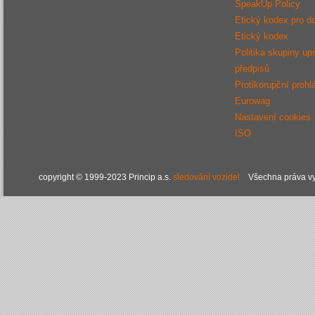
SpeakUp Policy
Etický kodex pro d
Etický kodex
Politika skupiny up
předpisů
Protikorupční prohl
Eurowag
Nastavení cookies
ISO
copyright © 1999-2023 Princip a.s.
sledování vozidel
Všechna práva vy