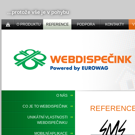
...protože vše je v pohybu
O PRODUKTU
REFERENCE
PODPORA
KONTAKTY
V
O NÁS
REFERENCE,
CO JE TO WEBDISPEČINK
UNIKÁTNÍ VLASTNOSTI
WEBDISPEČINKU
MOBILNÍ APLIKACE