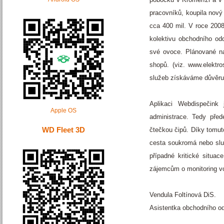
pracovníků, koupila nový
cca 400 mil. V roce 2008
kolektivu obchodního od
své ovoce. Plánované na
shopů. (viz. www.elektr
služeb získáváme důvěru 
Aplikaci Webdispečink
Apple OS
administrace. Tedy před
WD Fleet 3D
čtečkou čipů. Díky tomut
cesta soukromá nebo služ
případné kritické situa
zájemcům o monitoring vo
Vendula Foltínová DiS.
Asistentka obchodního od