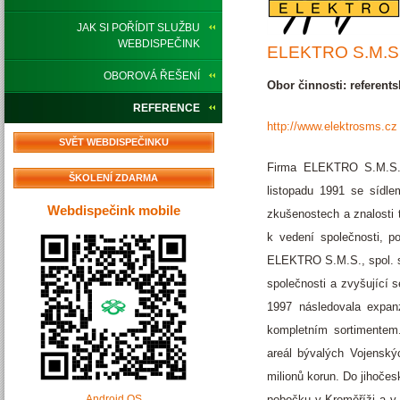
JAK SI POŘÍDIT SLUŽBU
WEBDISPEČINK
ELEKTRO S.M.S.
OBOROVÁ ŘEŠENÍ
Obor činnosti: referents
REFERENCE
http://www.elektrosms.cz
SVĚT WEBDISPEČINKU
Firma ELEKTRO S.M.S., 
ŠKOLENÍ ZDARMA
listopadu 1991 se sídl
Webdispečink mobile
zkušenostech a znalosti t
k vedení společnosti, p
ELEKTRO S.M.S., spol. s 
společnosti a zvyšující 
1997 následovala expan
kompletním sortimentem.
areál bývalých Vojenský
milionů korun. Do jihočes
pobočku v Kroměříži a v 
Android OS