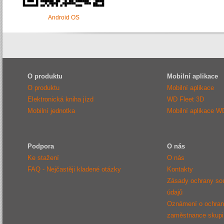
Android OS
O produktu
Mobilní aplikace
O produktu
Mobilní aplikace
Elektronická kniha jízd
WD Fleet 3D
Mobilní jednotka
Mobilní aplikace W
Podpora
O nás
Ke stažení
O nás
FAQ - Nejčastěji kladené otázky
Kontakty
Zásady ochrany so
údajů
Oznámení o ochraně
zaměstnance sku