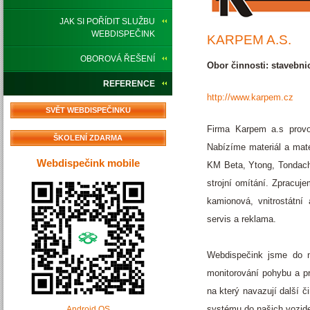
JAK SI POŘÍDIT SLUŽBU
WEBDISPEČINK
KARPEM A.S.
OBOROVÁ ŘEŠENÍ
Obor činnosti: stavebnic
REFERENCE
http://www.karpem.cz
SVĚT WEBDISPEČINKU
Firma Karpem a.s provo
ŠKOLENÍ ZDARMA
Nabízíme materiál a mate
Webdispečink mobile
KM Beta, Ytong, Tondach,
strojní omítání. Zpracuj
kamionová, vnitrostátní 
servis a reklama.
Webdispečink jsme do n
monitorování pohybu a pr
na který navazují další č
systému do našich vozide
Android OS