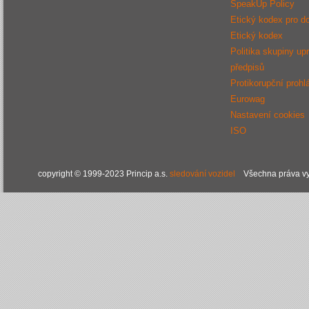
SpeakUp Policy
Etický kodex pro d
Etický kodex
Politika skupiny up
předpisů
Protikorupční prohl
Eurowag
Nastavení cookies
ISO
copyright © 1999-2023 Princip a.s.
sledování vozidel
Všechna práva vy