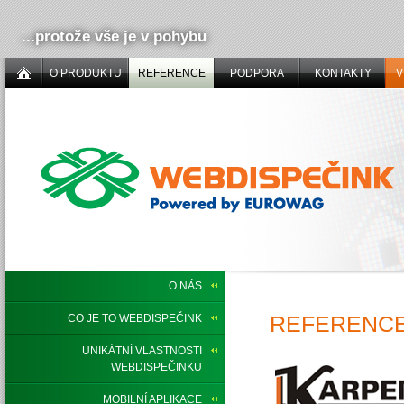
...protože vše je v pohybu
O PRODUKTU
REFERENCE
PODPORA
KONTAKTY
V
O NÁS
REFERENCE
CO JE TO WEBDISPEČINK
UNIKÁTNÍ VLASTNOSTI
WEBDISPEČINKU
MOBILNÍ APLIKACE