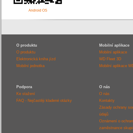
Android OS
O produktu
Mobilní aplikace
O produktu
Mobilní aplikace
Elektronická kniha jízd
WD Fleet 3D
Mobilní jednotka
Mobilní aplikace W
Podpora
O nás
Ke stažení
O nás
FAQ - Nejčastěji kladené otázky
Kontakty
Zásady ochrany so
údajů
Oznámení o ochraně
zaměstnance sku