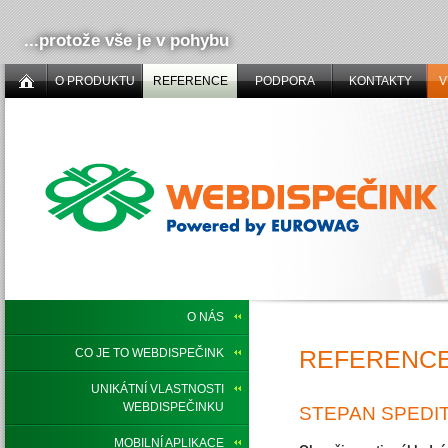
...protože vše je v pohybu
O PRODUKTU
REFERENCE
PODPORA
KONTAKTY
V
O NÁS
REFERENCE,
CO JE TO WEBDISPEČINK
UNIKÁTNÍ VLASTNOSTI
WEBDISPEČINKU
STEPAN SPEDIT
MOBILNÍ APLIKACE