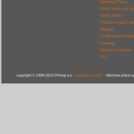
SpeakUp Policy
Etický kodex pro d
Etický kodex
Politika skupiny up
předpisů
Protikorupční prohl
Eurowag
Nastavení cookies
ISO
copyright © 1999-2023 Princip a.s.
sledování vozidel
Všechna práva vy