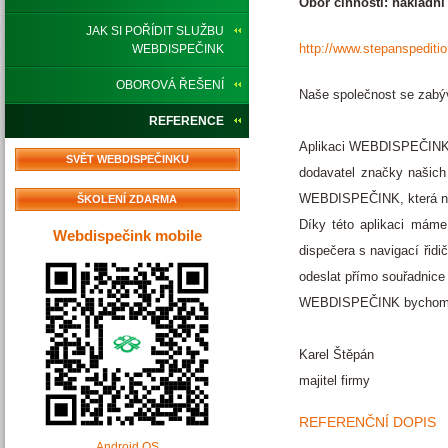
Obor činnosti: nákladní
JAK SI POŘÍDIT SLUŽBU
http://www.stepanspediti
WEBDISPEČINK
OBOROVÁ ŘEŠENÍ
Naše společnost se zabýv
REFERENCE
Aplikaci WEBDISPEČINK js
SVĚT WEBDISPEČINKU
dodavatel značky našich
WEBDISPEČINK, která nás 
ŠKOLENÍ ZDARMA
Díky této aplikaci máme
Webdispečink mobile
dispečera s navigací řid
odeslat přímo souřadnice 
WEBDISPEČINK bychom rád
Karel Štěpán
majitel firmy
REFERENČNÍ DOPIS
Android OS