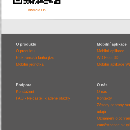
Android OS
O produktu
Mobilní aplikace
O produktu
Mobilní aplikace
Elektronická kniha jízd
WD Fleet 3D
Mobilní jednotka
Mobilní aplikace W
Podpora
O nás
Ke stažení
O nás
FAQ - Nejčastěji kladené otázky
Kontakty
Zásady ochrany so
údajů
Oznámení o ochraně
zaměstnance sku