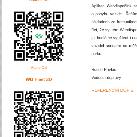
Aplikaci Webdispečink js
o pohybu vozidel. Řešíme
nákladech za komunikaci 
říci, že systém Webdispe
jej hodláme využívat i n
vozidel sondami na měř
parku.
Apple OS
Rudolf Pavlas
Vedoucí dopravy
WD Fleet 3D
REFERENČNÍ DOPIS