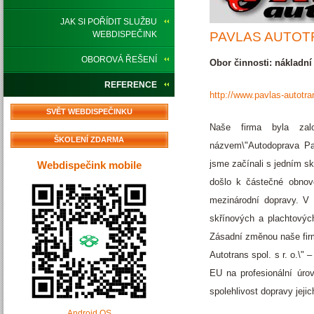
JAK SI POŘÍDIT SLUŽBU
WEBDISPEČINK
PAVLAS AUTOTR
OBOROVÁ ŘEŠENÍ
Obor činnosti: nákladní
REFERENCE
http://www.pavlas-autotra
SVĚT WEBDISPEČINKU
Naše firma byla zal
ŠKOLENÍ ZDARMA
názvem\"Autodoprava Pav
jsme začínali s jedním s
Webdispečink mobile
došlo k částečné obnově
mezinárodní dopravy. V p
skřínových a plachtový
Zásadní změnou naše firm
Autotrans spol. s r. o.\"
EU na profesionální úro
spolehlivost dopravy jejic
Android OS