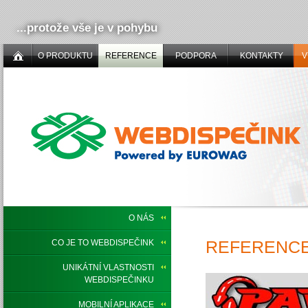
...protože vše je v pohybu
O PRODUKTU
REFERENCE
PODPORA
KONTAKTY
V
O NÁS
REFERENCE,
CO JE TO WEBDISPEČINK
UNIKÁTNÍ VLASTNOSTI
WEBDISPEČINKU
MOBILNÍ APLIKACE