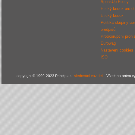
SpeakUp Policy
Etický kodex pro d
Etický kodex
Politika skupiny up
předpisů
Protikorupční prohl
Eurowag
Nastavení cookies
ISO
copyright © 1999-2023 Princip a.s.
sledování vozidel
Všechna práva vy