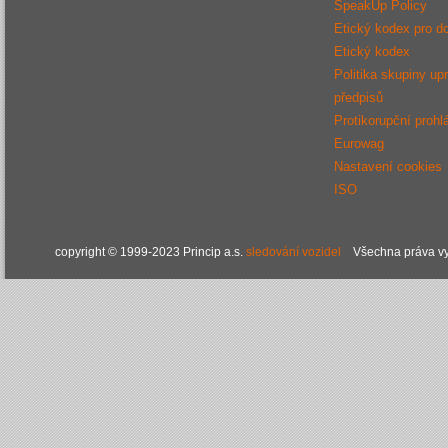
SpeakUp Policy
Etický kodex pro d
Etický kodex
Politika skupiny up
předpisů
Protikorupční prohl
Eurowag
Nastavení cookies
ISO
copyright © 1999-2023 Princip a.s.
sledování vozidel
Všechna práva vy