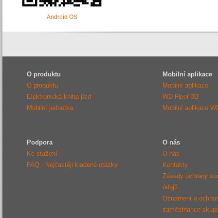
Android OS
O produktu
Mobilní aplikace
O produktu
Mobilní aplikace
Elektronická kniha jízd
WD Fleet 3D
Mobilní jednotka
Mobilní aplikace W
Podpora
O nás
Ke stažení
O nás
FAQ - Nejčastěji kladené otázky
Kontakty
Zásady ochrany so
údajů
Oznámení o ochraně
zaměstnance sku