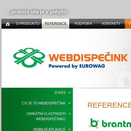
...protože vše je v pohybu
O PRODUKTU
REFERENCE
PODPORA
KONTAKTY
V
O NÁS
REFERENCE
CO JE TO WEBDISPEČINK
UNIKÁTNÍ VLASTNOSTI
WEBDISPEČINKU
MOBILNÍ APLIKACE