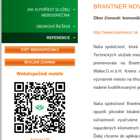
BRANTNER NOV
JAK SI POŘÍDIT SLUŽBU
WEBDISPEČINK
Obor činnosti: komunál
OBOROVÁ ŘEŠENÍ
http://www.brantnernz.sk
REFERENCE
Naša spoločnosť, ktorá 
SVĚT WEBDISPEČINKU
Technických služieb me
ŠKOLENÍ ZDARMA
premenovala na Brant
Walter,G.m.b.H. Krems 
Webdispečink mobile
významné miesto na trhu,
riadené kvalifikovanými p
Naša spoločnosť Brantn
opustili pôvodné lokáln
súčastnosti využíváme 
najazdených kilometroch 
Ďalej chceme do aplikác
Android OS