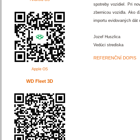
spotreby vozidiel. Pri 
zbernicou vozidla. Ako 
importu evidovaných dá
Jozef Huszlica
Vedúci strediska
REFERENČNÍ DOPIS
Apple OS
WD Fleet 3D