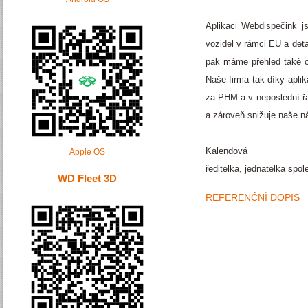
Aplikaci Webdispečink j
vozidel v rámci EU a deta
pak máme přehled také o 
Naše firma tak díky apli
za PHM a v neposlední řa
a zároveň snižuje naše n
Kalendová
Apple OS
ředitelka, jednatelka spol
WD Fleet 3D
REFERENČNÍ DOPIS