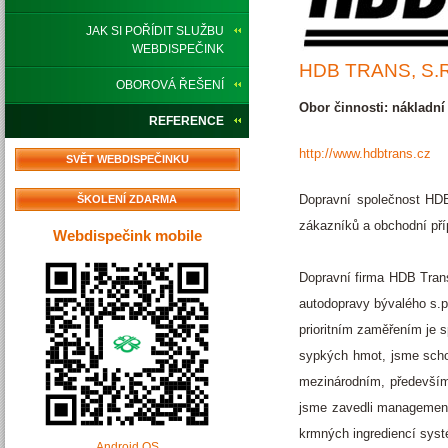
JAK SI POŘÍDIT SLUŽBU
WEBDISPEČINK
HDB TRANS, S.R
OBOROVÁ ŘEŠENÍ
Obor činnosti: nákladní
REFERENCE
http://www.hdbtrans.cz
SVĚT WEBDISPEČINKU
Dopravní společnost HDB
ŠKOLENÍ ZDARMA
zákazníků a obchodní pří
Webdispečink mobile
Dopravní firma HDB Trans
autodopravy bývalého s.p
prioritním zaměřením je s
sypkých hmot, jsme schop
mezinárodním, především 
jsme zavedli management
krmných ingrediencí sys
Android OS