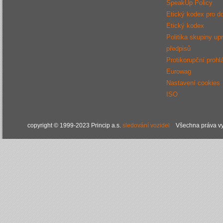
SpeakUp Policy
Etický kodex pro d
Etický kodex
Politika skupiny up
předpisů
Protikorupční prohl
Eurowag
Nastavení cookies
ISO
copyright © 1999-2023 Princip a.s.
sledování vozidel
Všechna práva vy