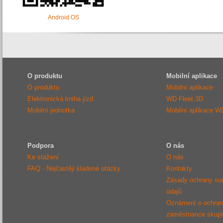
Android OS
O produktu
Mobilní aplikace
O produktu
Mobilní aplikace
Elektronická kniha jízd
WD Fleet 3D
Mobilní jednotka
Mobilní aplikace W
Podpora
O nás
Ke stažení
O nás
FAQ - Nejčastěji kladené otázky
Kontakty
Zásady ochrany so
údajů
Oznámení o ochraně
zaměstnance sku