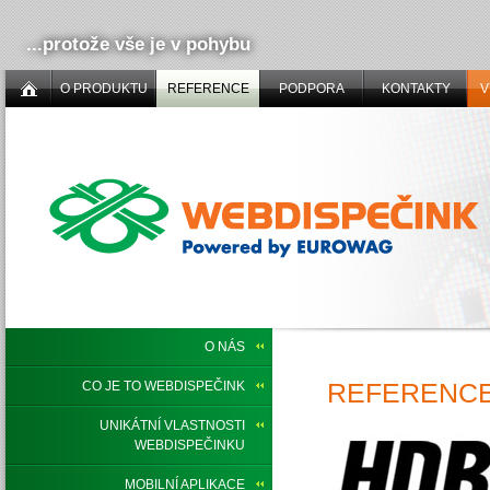
...protože vše je v pohybu
O PRODUKTU
REFERENCE
PODPORA
KONTAKTY
V
O NÁS
REFERENCE,
CO JE TO WEBDISPEČINK
UNIKÁTNÍ VLASTNOSTI
WEBDISPEČINKU
MOBILNÍ APLIKACE