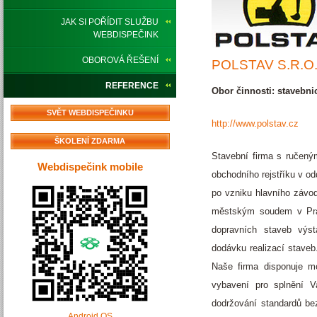
JAK SI POŘÍDIT SLUŽBU
WEBDISPEČINK
OBOROVÁ ŘEŠENÍ
POLSTAV S.R.O
REFERENCE
Obor činnosti: stavebnic
SVĚT WEBDISPEČINKU
http://www.polstav.cz
ŠKOLENÍ ZDARMA
Stavební firma s ručený
Webdispečink mobile
obchodního rejstříku v o
po vzniku hlavního závo
městským soudem v Praz
dopravních staveb výst
dodávku realizací staveb
Naše firma disponuje m
vybavení pro splnění V
dodržování standardů bez
Android OS