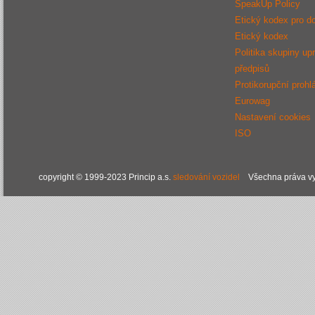
SpeakUp Policy
Etický kodex pro d
Etický kodex
Politika skupiny up
předpisů
Protikorupční prohl
Eurowag
Nastavení cookies
ISO
copyright © 1999-2023 Princip a.s.
sledování vozidel
Všechna práva vy