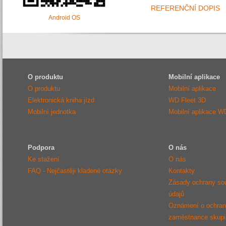
REFERENČNÍ DOPIS
Android OS
O produktu
Mobilní aplikace
O produktu
Mobilní aplikace
Elektronická kniha jízd
WD Fleet 3D
Mobilní jednotka
Mobilní aplikace W
Podpora
O nás
Ke stažení
O nás
FAQ - Nejčastěji kladené otázky
Kontakty
Zásady ochrany so
údajů
Oznámení o ochraně
zaměstnance sku