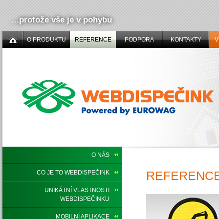
...protože vše je v pohybu
O PRODUKTU
REFERENCE
PODPORA
KONTAKTY
V
O NÁS
REFERENCE,
CO JE TO WEBDISPEČINK
UNIKÁTNÍ VLASTNOSTI
WEBDISPEČINKU
MOBILNÍ APLIKACE