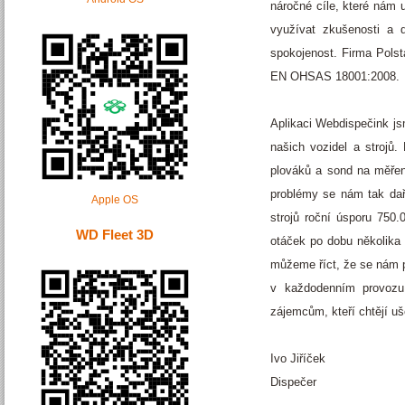
náročné cíle, které nám 
využívat zkušenosti a 
spokojenost. Firma Pols
EN OHSAS 18001:2008.
Aplikaci Webdispečink js
našich vozidel a strojů.
plováků a sond na měření
problémy se nám tak daří
Apple OS
strojů roční úsporu 750.
WD Fleet 3D
otáček po dobu několika 
můžeme říct, že se nám p
v každodenním provozu
zájemcům, kteří chtějí uš
Ivo Jiříček
Dispečer