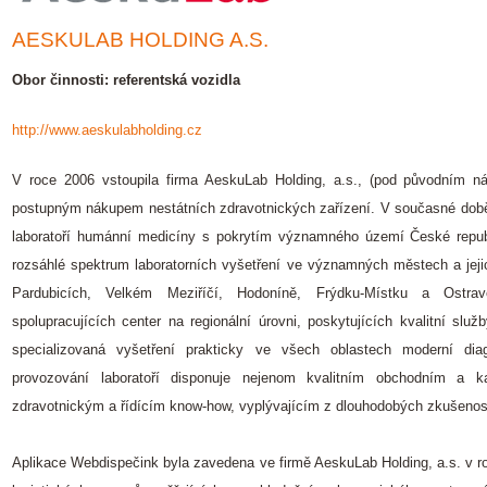
AESKULAB HOLDING A.S.
Obor činnosti: referentská vozidla
http://www.aeskulabholding.cz
V roce 2006 vstoupila firma AeskuLab Holding, a.s., (pod původním n
postupným nákupem nestátních zdravotnických zařízení. V současné dob
laboratoří humánní medicíny s pokrytím významného území České republ
rozsáhlé spektrum laboratorních vyšetření ve významných městech a jeji
Pardubicích, Velkém Meziříčí, Hodoníně, Frýdku-Místku a Ostra
spolupracujících center na regionální úrovni, poskytujících kvalitní služ
specializovaná vyšetření prakticky ve všech oblastech moderní diag
provozování laboratoří disponuje nejenom kvalitním obchodním a ka
zdravotnickým a řídícím know-how, vyplývajícím z dlouhodobých zkušenos
Aplikace Webdispečink byla zavedena ve firmě AeskuLab Holding, a.s. v r