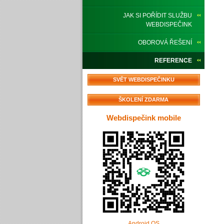
JAK SI POŘÍDIT SLUŽBU
WEBDISPEČINK
OBOROVÁ ŘEŠENÍ
REFERENCE
SVĚT WEBDISPEČINKU
ŠKOLENÍ ZDARMA
Webdispečink mobile
Android OS