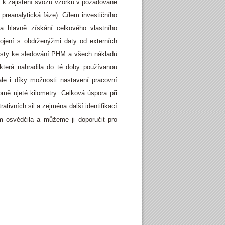
 k zajištění svozu vzorků v požadované
preanalytická fáze). Cílem investičního
 a hlavně získání celkového vlastního
ojení s obdrženýžmi daty od externích
cesty ke sledování PHM a všech nákladů
která nahradila do té doby používanou
le i díky možnosti nastavení pracovní
omě ujeté kilometry. Celková úspora při
ativních sil a zejména další identifikací
m osvědčila a můžeme ji doporučit pro