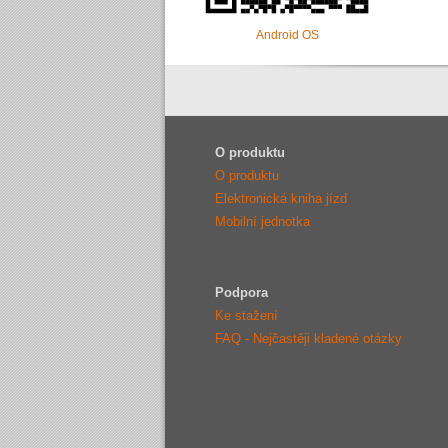
Android OS
O produktu
O produktu
Elektronická kniha jízd
Mobilní jednotka
Podpora
Ke stažení
FAQ - Nejčastěji kladené otázky