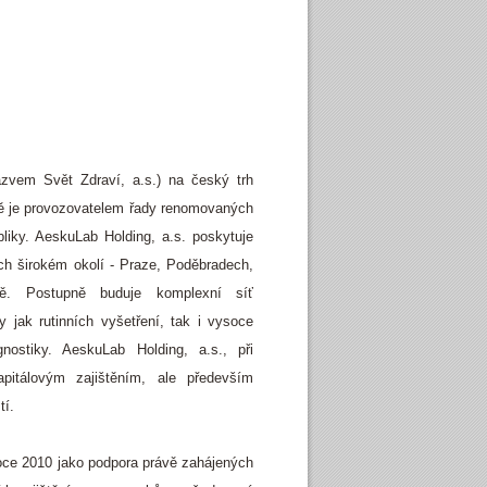
ázvem Svět Zdraví, a.s.) na český trh
ě je provozovatelem řady renomovaných
iky. AeskuLab Holding, a.s. poskytuje
ch širokém okolí - Praze, Poděbradech,
vě. Postupně buduje komplexní síť
by jak rutinních vyšetření, tak i vysoce
nostiky. AeskuLab Holding, a.s., při
pitálovým zajištěním, ale především
tí.
oce 2010 jako podpora právě zahájených