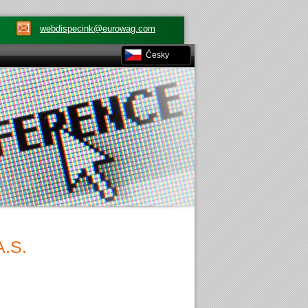
webdispecink@eurowag.com
Česky
.S.