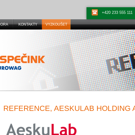
+420 233 555 111
PORA
KONTAKTY
VYZKOUŠET
REFERENCE, AESKULAB HOLDING A