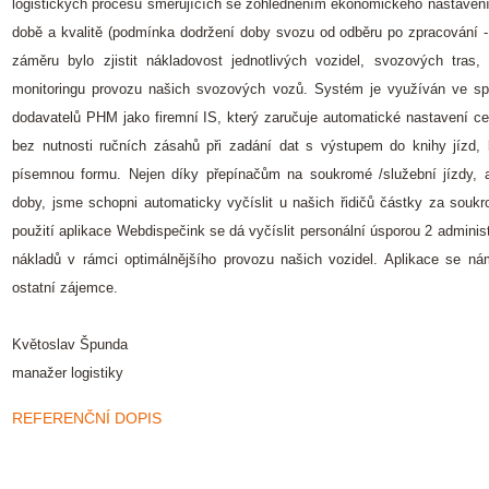
logistických procesů směřujících se zohledněním ekonomického nastavení
době a kvalitě (podmínka dodržení doby svozu od odběru po zpracování - 
záměru bylo zjistit nákladovost jednotlivých vozidel, svozových tras,
monitoringu provozu našich svozových vozů. Systém je využíván ve sp
dodavatelů PHM jako firemní IS, který zaručuje automatické nastavení 
bez nutnosti ručních zásahů při zadání dat s výstupem do knihy jízd, 
písemnou formu. Nejen díky přepínačům na soukromé /služební jízdy, a
doby, jsme schopni automaticky vyčíslit u našich řidičů částky za soukr
použití aplikace Webdispečink se dá vyčíslit personální úsporou 2 administr
nákladů v rámci optimálnějšího provozu našich vozidel. Aplikace se ná
ostatní zájemce.
Květoslav Špunda
manažer logistiky
REFERENČNÍ DOPIS