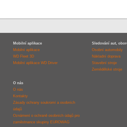
Mobilní aplikace
Sledování aut, obor
Mobilní aplikace
Osobní automobily
WD Fleet 3D
Nákladní doprava
Mobilní aplikace WD Driver
Stavební stroje
Zemědělské stroje
O nás
O nás
Kontakty
Zásady ochrany soukromí a osobních
údajů
Oznámení o ochraně osobních údajů pro
zaměstnance skupiny EUROWAG