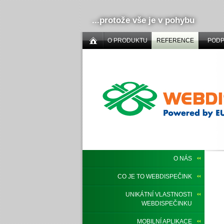
...protože vše je v pohybu
O PRODUKTU
REFERENCE
POD
O NÁS
CO JE TO WEBDISPEČINK
UNIKÁTNÍ VLASTNOSTI
WEBDISPEČINKU
MOBILNÍ APLIKACE