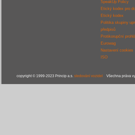
SpeakUp Policy
Etický kodex pro d
Etický kodex
Politika skupiny up
předpisů
Protikorupční prohl
Eurowag
Nastavení cookies
ISO
copyright © 1999-2023 Princip a.s.
sledování vozidel
Všechna práva vy