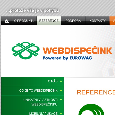
...protože vše je v pohybu
O PRODUKTU
REFERENCE
PODPORA
KONTAKTY
V
O NÁS
REFERENCE,
CO JE TO WEBDISPEČINK
UNIKÁTNÍ VLASTNOSTI
WEBDISPEČINKU
MOBILNÍ APLIKACE