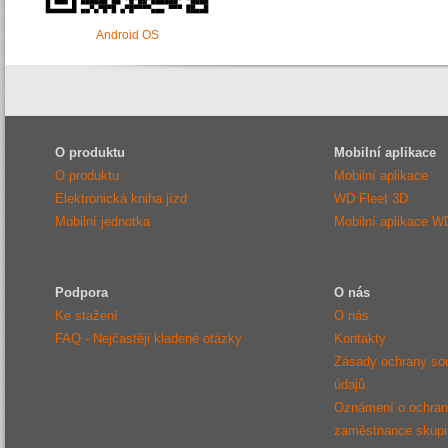
Android OS
O produktu
Mobilní aplikace
O produktu
Mobilní aplikace
Elektronická kniha jízd
WD Fleet 3D
Mobilní jednotka
Mobilní aplikace W
Podpora
O nás
Ke stažení
O nás
FAQ - Nejčastěji kladené otázky
Kontakty
Zásady ochrany so
údajů
Oznámení o ochraně
zaměstnance sku