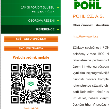
JAK SI POŘÍDIT SLUŽBU
WEBDISPEČINK
POHL CZ, A.S.
OBOROVÁ ŘEŠENÍ
Obor činnosti: stavebnic
REFERENCE
http://www.pohl.cz
SVĚT WEBDISPEČINKU
Základy společnosti POHL
ŠKOLENÍ ZDARMA
položeny v roce 1990. Na
Webdispečink mobile
rekonstrukce podzemních
územní i věcnou působnos
využitím nejprogresivněj
činnosti provádí kompl
rekonstrukce stávajících 
patří řada měst, obcí a 
již 20 let, během kterýc
českém trhu. V současné
Android OS