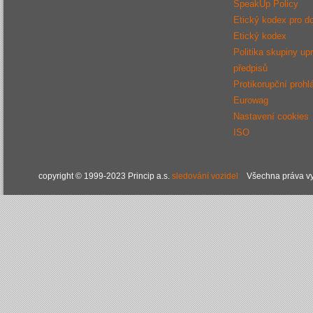
SpeakUp Policy
Etický kodex pro d
Etický kodex
Politika skupiny up
předpisů
Protikorupční prohl
Eurowag
Nastavení cookies
ISO
copyright © 1999-2023 Princip a.s.
sledování vozidel
Všechna práva vy