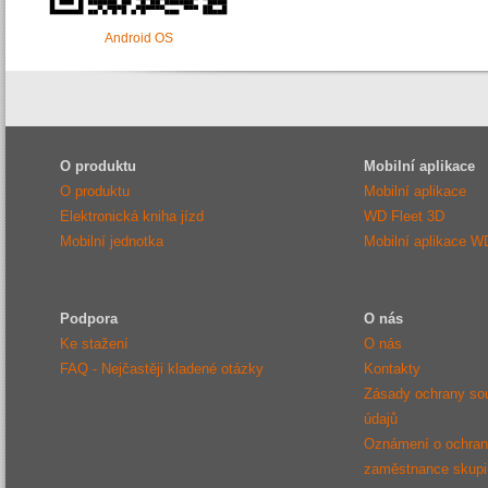
Android OS
O produktu
Mobilní aplikace
O produktu
Mobilní aplikace
Elektronická kniha jízd
WD Fleet 3D
Mobilní jednotka
Mobilní aplikace W
Podpora
O nás
Ke stažení
O nás
FAQ - Nejčastěji kladené otázky
Kontakty
Zásady ochrany so
údajů
Oznámení o ochraně
zaměstnance sku