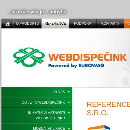
...protože vše je v pohybu
O PRODUKTU
REFERENCE
PODPORA
KONTAKTY
V
O NÁS
REFERENCE
CO JE TO WEBDISPEČINK
S.R.O.
UNIKÁTNÍ VLASTNOSTI
WEBDISPEČINKU
MOBILNÍ APLIKACE