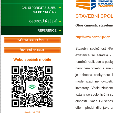
JAK SI POŘÍDIT SLUŽBU
WEBDISPEČINK
STAVEBNÍ SPOL
OBOROVÁ ŘEŠENÍ
Obor činnosti: stavebnic
REFERENCE
http://www.navratilpv.cz
SVĚT WEBDISPEČINKU
Stavební společnost NA
ŠKOLENÍ ZDARMA
existence se zařadila k
Webdispečink mobile
termínů realizace a posk
náročném odvětví stavebn
je schopna poskytnout k
modernizací nemovitostí
investory. Vedle zkuše
vztahy se spolehlivými s
činností. Naše zkušeno
cílem předat dílo jako
Android OS