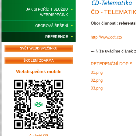
JAK SI POŘÍDIT SLUŽBU
ČD - TELEMATIK
WEBDISPEČINK
Obor činnosti: referents
OBOROVÁ ŘEŠENÍ
REFERENCE
http://www.cdt.cz/
SVĚT WEBDISPEČINKU
--- Níže uvádíme článek z
ŠKOLENÍ ZDARMA
REFERENČNÍ DOPIS
Webdispečink mobile
01.png
02.png
03.png
Android OS