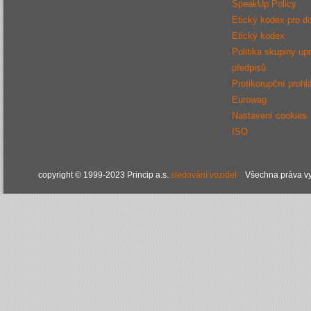
SpeakUp Policy
Etický kodex pro d
Etický kodex
Politika skupiny up
předpisů
Protikorupční prohl
Eurowag
Nastavení cookies
ISO
copyright © 1999-2023 Princip a.s.
sledování vozidel
Všechna práva vy