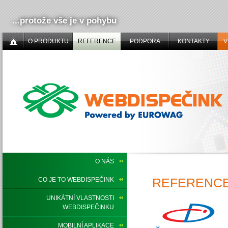
...protože vše je v pohybu
O PRODUKTU
REFERENCE
PODPORA
KONTAKTY
V
O NÁS
REFERENCE,
CO JE TO WEBDISPEČINK
UNIKÁTNÍ VLASTNOSTI
WEBDISPEČINKU
MOBILNÍ APLIKACE