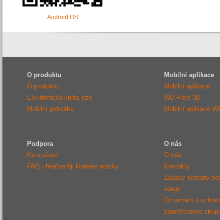
Android OS
O produktu
Mobilní aplikace
O produktu
Mobilní aplikace
Elektronická kniha jízd
WD Fleet 3D
Mobilní jednotka
Mobilní aplikace W
Podpora
O nás
Ke stažení
O nás
FAQ - Nejčastěji kladené otázky
Kontakty
Zásady ochrany so
údajů
Oznámení o ochraně
zaměstnance sku