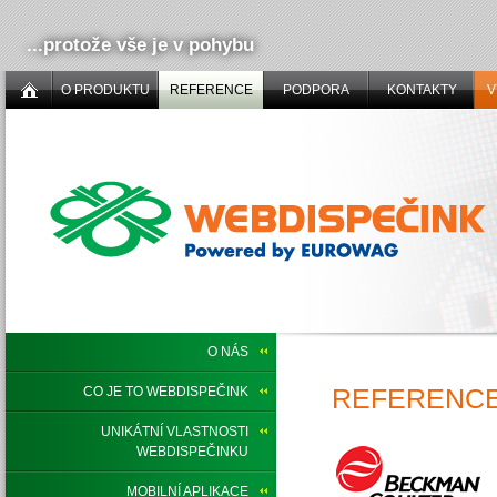
...protože vše je v pohybu
O PRODUKTU
REFERENCE
PODPORA
KONTAKTY
V
O NÁS
REFERENCE
CO JE TO WEBDISPEČINK
UNIKÁTNÍ VLASTNOSTI
WEBDISPEČINKU
MOBILNÍ APLIKACE