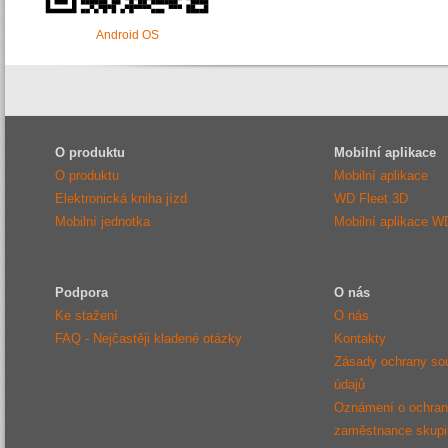
Android OS
O produktu
Mobilní aplikace
O produktu
Mobilní aplikace
Elektronická kniha jízd
WD Fleet 3D
Mobilní jednotka
Mobilní aplikace W
Podpora
O nás
Ke stažení
O nás
FAQ - Nejčastěji kladené otázky
Kontakty
Zásady ochrany so
údajů
Oznámení o ochraně
zaměstnance sku