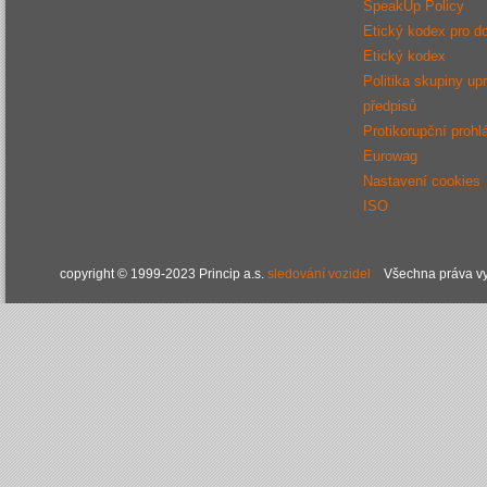
SpeakUp Policy
Etický kodex pro d
Etický kodex
Politika skupiny up
předpisů
Protikorupční prohl
Eurowag
Nastavení cookies
ISO
copyright © 1999-2023 Princip a.s.
sledování vozidel
Všechna práva vy