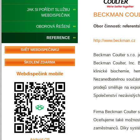
JAK SI POŘÍDIT SLUŽBU
BECKMAN COUL
WEBDISPEČINK
Obor činnosti: referents
OBOROVÁ ŘEŠENÍ
REFERENCE
http://www.beckman.cz
SVĚT WEBDISPEČINKU
Beckman Coulter s.r.o. 
ŠKOLENÍ ZDARMA
Beckman Coulter, Inc. Be
klinické biochemie, he
Webdispečink mobile
Nezanedbatelnou součástí
prodejů směřuje na expor
Společenství nezávislých
Firma Beckman Coulter s.
Oceňujeme také možnost 
zaměstnanců. Díky systé
Android OS