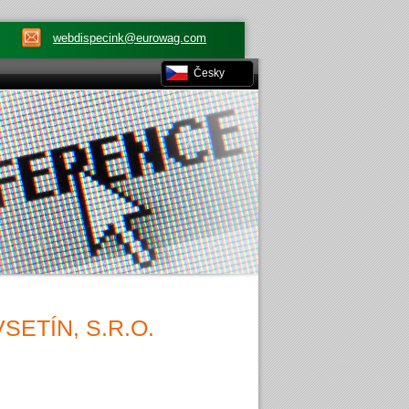
webdispecink@eurowag.com
Česky
ETÍN, S.R.O.