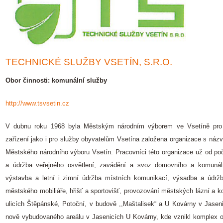
TECHNICKÉ SLUŽBY VSETÍN, S.R.O.
Obor činnosti: komunální služby
http://www.tsvsetin.cz
V dubnu roku 1968 byla Městským národním výborem ve Vsetíně pro
zařízení jako i pro služby obyvatelům Vsetína založena organizace s náz
Městského národního výboru Vsetín. Pracovníci této organizace už od poč
a údržba veřejného osvětlení, zavádění a svoz domovního a komunál
výstavba a letní i zimní údržba místních komunikací, výsadba a údrž
městského mobiliáře, hřišť a sportovišť, provozování městských lázní a k
ulicích Štěpánské, Potoční, v budově ,,Maštalisek“ a U Kovárny v Jasen
nově vybudovaného areálu v Jasenicích U Kovárny, kde vznikl komplex obs