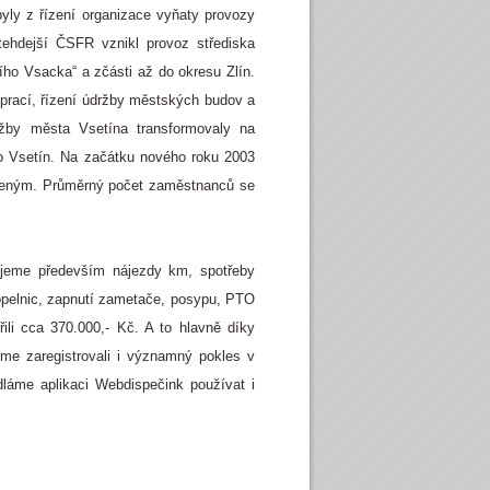
 byly z řízení organizace vyňaty provozy
ehdejší ČSFR vznikl provoz střediska
ího Vsacka“ a zčásti až do okresu Zlín.
 prací, řízení údržby městských budov a
užby města Vsetína transformovaly na
o Vsetín. Na začátku nového roku 2003
ezeným. Průměrný počet zaměstnanců se
ujeme především nájezdy km, spotřeby
popelnic, zapnutí zametače, posypu, PTO
li cca 370.000,- Kč. A to hlavně díky
me zaregistrovali i významný pokles v
dláme aplikaci Webdispečink používat i