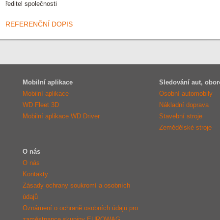
ředitel společnosti
REFERENČNÍ DOPIS
Mobilní aplikace
Sledování aut, obor
Mobilní aplikace
Osobní automobily
WD Fleet 3D
Nákladní doprava
Mobilní aplikace WD Driver
Stavební stroje
Zemědělské stroje
O nás
O nás
Kontakty
Zásady ochrany soukromí a osobních
údajů
Oznámení o ochraně osobních údajů pro
zaměstnance skupiny EUROWAG