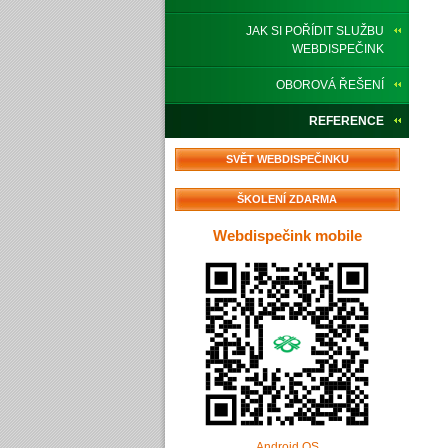
JAK SI POŘÍDIT SLUŽBU
WEBDISPEČINK
OBOROVÁ ŘEŠENÍ
REFERENCE
SVĚT WEBDISPEČINKU
ŠKOLENÍ ZDARMA
Webdispečink mobile
Android OS