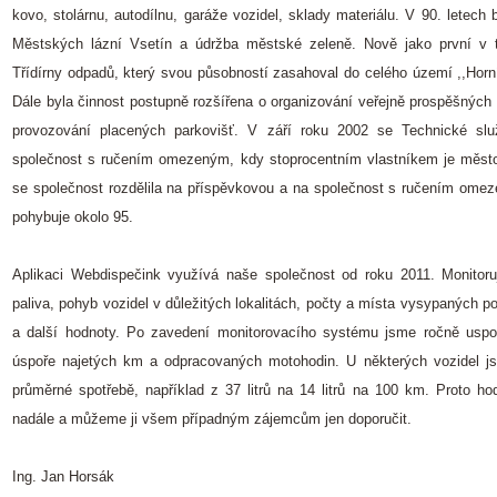
kovo, stolárnu, autodílnu, garáže vozidel, sklady materiálu. V 90. letech
Městských lázní Vsetín a údržba městské zeleně. Nově jako první v t
Třídírny odpadů, který svou působností zasahoval do celého území ,,Horn
Dále byla činnost postupně rozšířena o organizování veřejně prospěšných
provozování placených parkovišť. V září roku 2002 se Technické sl
společnost s ručením omezeným, kdy stoprocentním vlastníkem je měst
se společnost rozdělila na příspěvkovou a na společnost s ručením om
pohybuje okolo 95.
Aplikaci Webdispečink využívá naše společnost od roku 2011. Monitor
paliva, pohyb vozidel v důležitých lokalitách, počty a místa vysypaných 
a další hodnoty. Po zavedení monitorovacího systému jsme ročně uspoři
úspoře najetých km a odpracovaných motohodin. U některých vozidel js
průměrné spotřebě, například z 37 litrů na 14 litrů na 100 km. Proto ho
nadále a můžeme ji všem případným zájemcům jen doporučit.
Ing. Jan Horsák