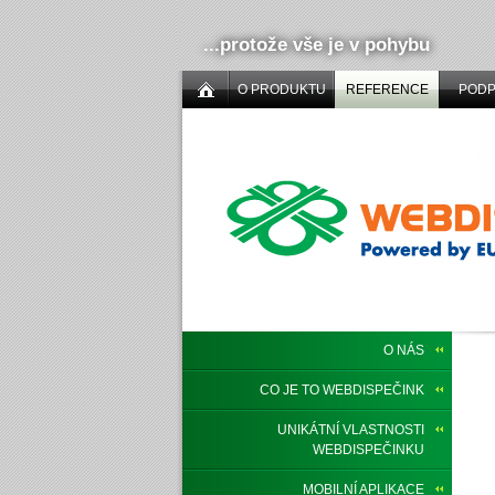
...protože vše je v pohybu
O PRODUKTU
REFERENCE
POD
O NÁS
CO JE TO WEBDISPEČINK
UNIKÁTNÍ VLASTNOSTI
WEBDISPEČINKU
MOBILNÍ APLIKACE