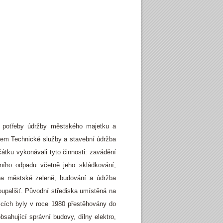
 potřeby údržby městského majetku a
vem Technické služby a stavební údržba
átku vykonávali tyto činnosti: zavádění
ního odpadu včetně jeho skládkování,
ba městské zeleně, budování a údržba
oupališť. Původní střediska umístěná na
icích byly v roce 1980 přestěhovány do
ahující správní budovy, dílny elektro,