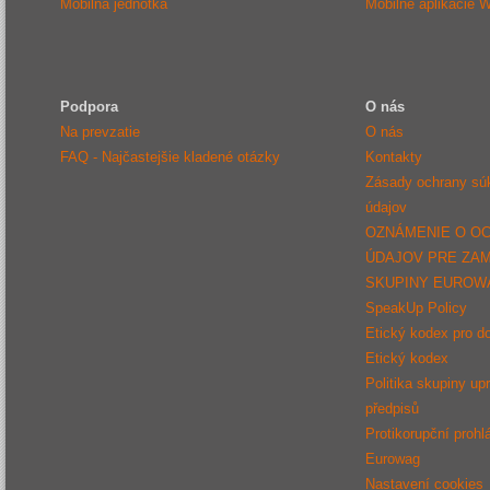
Mobilná jednotka
Mobilné aplikácie 
Podpora
O nás
Na prevzatie
O nás
FAQ - Najčastejšie kladené otázky
Kontakty
Zásady ochrany sú
údajov
OZNÁMENIE O O
ÚDAJOV PRE ZA
SKUPINY EUROW
SpeakUp Policy
Etický kodex pro d
Etický kodex
Politika skupiny up
předpisů
Protikorupční prohl
Eurowag
Nastavení cookies