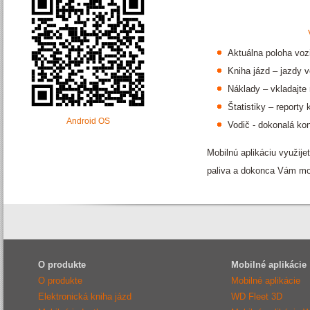
Aktuálna poloha voz
Kniha jázd – jazdy 
Náklady – vkladajt
Štatistiky – reporty
Android OS
Vodič - dokonalá kon
Mobilnú aplikáciu využije
paliva a dokonca Vám mobi
O produkte
Mobilné aplikácie
O produkte
Mobilné aplikácie
Elektronická kniha jázd
WD Fleet 3D