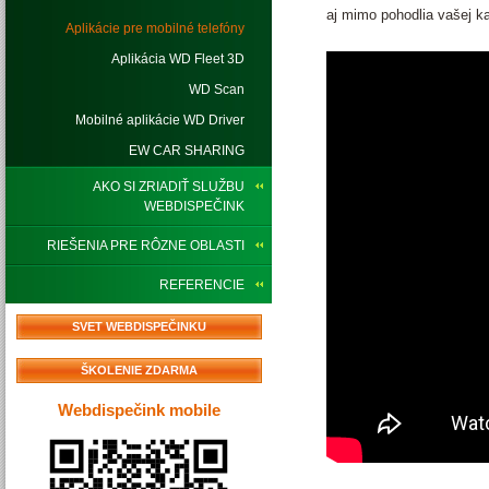
aj mimo pohodlia vašej ka
Aplikácie pre mobilné telefóny
Aplikácia WD Fleet 3D
WD Scan
Mobilné aplikácie WD Driver
EW CAR SHARING
AKO SI ZRIADIŤ SLUŽBU
WEBDISPEČINK
RIEŠENIA PRE RÔZNE OBLASTI
REFERENCIE
SVET WEBDISPEČINKU
ŠKOLENIE ZDARMA
Webdispečink mobile