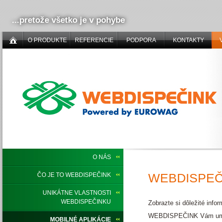
...pretože všetko je v pohybe
O PRODUKTE
REFERENCIE
PODPORA
KONTAKTY
O NÁS
WEBDISPEČ
ČO JE TO WEBDISPEČINK
UNIKÁTNE VLASTNOSTI
WEBDISPEČINKU
Zobrazte si dôležité inf
WEBDISPEČINK Vám umožňu
MOBILNÉ APLIKÁCIE