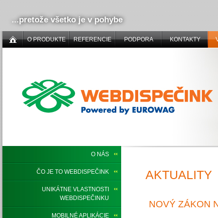
...pretože všetko je v pohybe
O PRODUKTE
REFERENCIE
PODPORA
KONTAKTY
O NÁS
AKTUALITY
ČO JE TO WEBDISPEČINK
UNIKÁTNE VLASTNOSTI
WEBDISPEČINKU
NOVÝ ZÁKON 
MOBILNÉ APLIKÁCIE