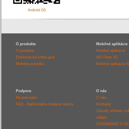
Android OS
O produkte
Mobilné aplikácie
O produkte
Mobilné aplikácie
Elektronická kniha jázd
WD Fleet 3D
Mobilná jednotka
Mobilné aplikácie 
Podpora
O nás
Na prevzatie
O nás
FAQ - Najčastejšie kladené otázky
Kontakty
Zásady ochrany sú
údajov
OZNÁMENIE O O