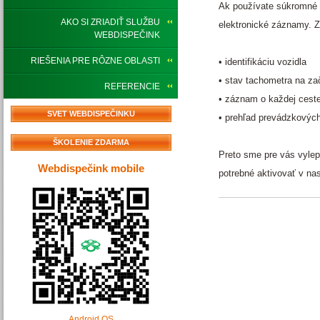
Ak používate súkromné m
AKO SI ZRIADIŤ SLUŽBU
elektronické záznamy. 
WEBDISPEČINK
RIEŠENIA PRE RÔZNE OBLASTI
• identifikáciu vozidla
• stav tachometra na za
REFERENCIE
• záznam o každej cest
SVET WEBDISPEČINKU
• prehľad prevádzkových
ŠKOLENIE ZDARMA
Preto sme pre vás vylepš
Webdispečink mobile
potrebné aktivovať v nas
Android OS