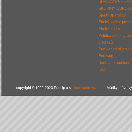
ÚDAJOV PRE ZA
SKUPINY EUROW
SpeakUp Policy
Etický kodex pro d
Etický kodex
Politika skupiny up
předpisů
Protikorupční prohl
Eurowag
Nastavení cookies
ISO
copyright © 1999-2023 Princip a.s.
sledovanie vozidiel
Všetky práva v