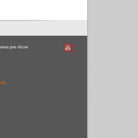
enia pre rôzne
roje