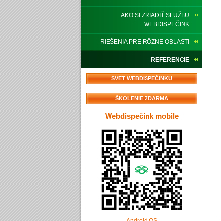
AKO SI ZRIADIŤ SLUŽBU
WEBDISPEČINK
RIEŠENIA PRE RÔZNE OBLASTI
REFERENCIE
SVET WEBDISPEČINKU
ŠKOLENIE ZDARMA
Webdispečink mobile
Android OS