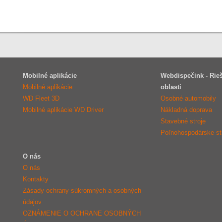
Mobilné aplikácie
Webdispečink - Rieš
Mobilné aplikácie
oblasti
WD Fleet 3D
Osobné automobily
Mobilné aplikácie WD Driver
Nákladná doprava
Stavebné stroje
Poľnohospodárske st
O nás
O nás
Kontakty
Zásady ochrany súkromných a osobných
údajov
OZNÁMENIE O OCHRANE OSOBNÝCH