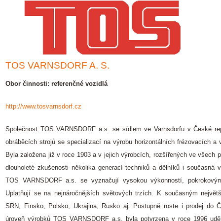
TOS VARNSDORF A. S.
Obor činnosti: referenčné vozidlá
http://www.tosvarnsdorf.cz
Společnost TOS VARNSDORF a.s. se sídlem ve Varnsdorfu v České rep
obráběcích strojů se specializací na výrobu horizontálních frézovacích a 
Byla založena již v roce 1903 a v jejich výrobcích, rozšířených ve všech 
dlouholeté zkušenosti několika generací techniků a dělníků i současná 
TOS VARNSDORF a.s. se vyznačují vysokou výkonností, pokrokovým 
Uplatňují se na nejnáročnějších světových trzích. K současným největš
SRN, Finsko, Polsko, Ukrajina, Rusko aj. Postupně roste i prodej do Č
úroveň výrobků TOS VARNSDORF a.s. byla potvrzena v roce 1996 udělen