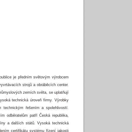
ublice je předním světovým výrobcem
vyvrtávacích strojů a obráběcích center.
průmyslových zemích světa, se uplatňují
vysoká technická úroveň firmy. Výrobky
technickým řešením a spolehlivostí.
ím odběratelům patří Česká republika,
íny a dalších států. Vysoká technická
ím certifikátu systému řízení jakosti