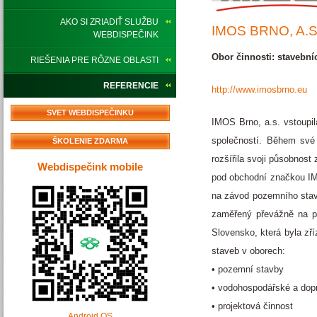
AKO SI ZRIADIŤ SLUŽBU
IMOS BRNO, A.S
WEBDISPEČINK
Obor činnosti: stavební
RIEŠENIA PRE RÔZNE OBLASTI
REFERENCIE
http://www.imosbrno.eu
SVET WEBDISPEČINKU
IMOS Brno, a.s. vstoupil
společností. Během své 
ŠKOLENIE ZDARMA
rozšířila svoji působnost
Webdispečink mobile
pod obchodní značkou IMO
na závod pozemního stavi
zaměřený převážně na p
Slovensko, která byla zř
staveb v oborech:
• pozemní stavby
• vodohospodářské a dop
• projektová činnost
Android OS