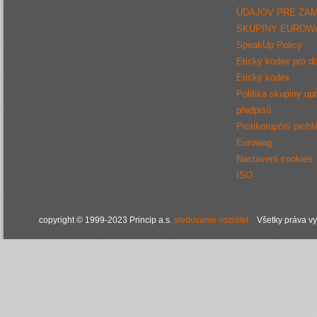
ÚDAJOV PRE ZA
SKUPINY EUROW
SpeakUp Policy
Etický kodex pro d
Etický kodex
Politika skupiny up
předpisů
Protikorupční prohl
Eurowag
Nastavení cookies
ISO
copyright © 1999-2023 Princip a.s.
sledovanie vozidiel
Všetky práva v