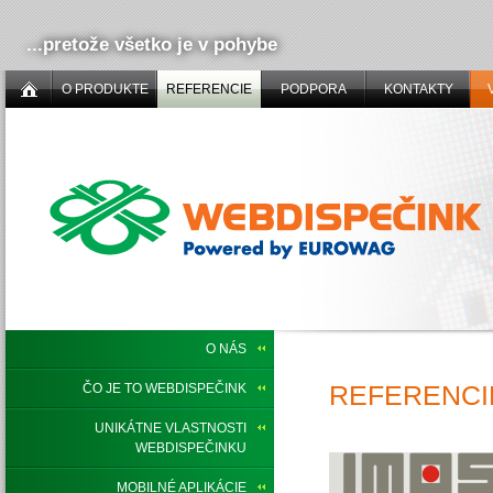
...pretože všetko je v pohybe
O PRODUKTE
REFERENCIE
PODPORA
KONTAKTY
O NÁS
REFERENCIE
ČO JE TO WEBDISPEČINK
UNIKÁTNE VLASTNOSTI
WEBDISPEČINKU
MOBILNÉ APLIKÁCIE