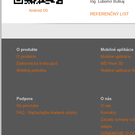
Ing. Lubomír Butkaj
Android OS
REFERENČNÝ LIST
O produkte
Mobilné aplikácie
O produkte
Mobilné aplikácie
Elektronická kniha jázd
WD Fleet 3D
Mobilná jednotka
Mobilné aplikácie 
Podpora
O nás
Na prevzatie
O nás
FAQ - Najčastejšie kladené otázky
Kontakty
Zásady ochrany sú
údajov
OZNÁMENIE O O