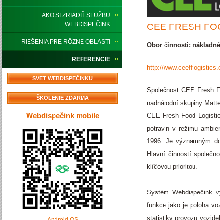
AKO SI ZRIADIŤ SLUŽBU
WEBDISPEČINK
CEE FRESH FOO
RIEŠENIA PRE RÔZNE OBLASTI
Obor činnosti: nákladné
REFERENCIE
http://www.ceefflogistics.
SVET WEBDISPEČINKU
Společnost CEE Fresh Foo
ŠKOLENIE ZDARMA
nadnárodní skupiny Matte
Webdispečink mobile
CEE Fresh Food Logistics
potravin v režimu ambie
1996. Je významným dod
Hlavní činností společno
klíčovou prioritou.
Systém Webdispečink vy
funkce jako je poloha voz
statistiky provozu vozid
Android OS