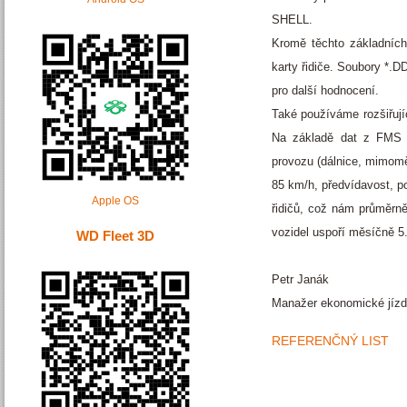
SHELL.
Kromě těchto základních
karty řidiče. Soubory *.
pro další hodnocení.
Také používáme rozšiřují
Na základě dat z FMS s
provozu (dálnice, mimoměs
85 km/h, předvídavost, p
Apple OS
řidičů, což nám průměrně
vozidel uspoří měsíčně 5.2
WD Fleet 3D
Petr Janák
Manažer ekonomické jíz
REFERENČNÝ LIST