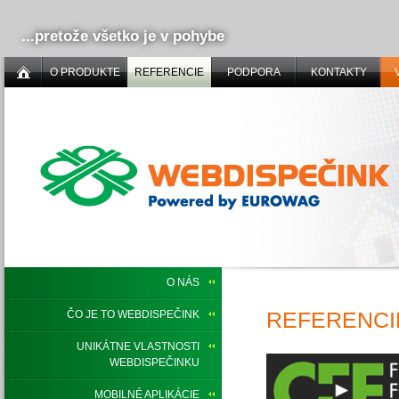
...pretože všetko je v pohybe
O PRODUKTE
REFERENCIE
PODPORA
KONTAKTY
O NÁS
REFERENCIE
ČO JE TO WEBDISPEČINK
UNIKÁTNE VLASTNOSTI
WEBDISPEČINKU
MOBILNÉ APLIKÁCIE