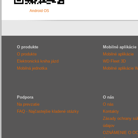
Android OS
O produkte
Mobilné aplikácie
O produkte
Mobilné aplikácie
Elektronická kniha jázd
WD Fleet 3D
Mobilná jednotka
Mobilné aplikácie 
Podpora
O nás
Na prevzatie
O nás
FAQ - Najčastejšie kladené otázky
Kontakty
Zásady ochrany sú
údajov
OZNÁMENIE O O