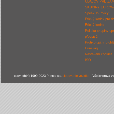
ÚDAJOV PRE ZA
SKUPINY EUROW
SpeakUp Policy
Etický kodex pro d
Etický kodex
Politika skupiny up
předpisů
Protikorupční prohl
Eurowag
Nastavení cookies
ISO
copyright © 1999-2023 Princip a.s.
sledovanie vozidiel
Všetky práva v