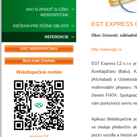
AKO SI ZRIADIŤ SLUŽBU
WEBDISPEČINK
EGT EXPRESS C
RIEŠENIA PRE RÔZNE OBLASTI
Obor činnosti: nákladné
REFERENCIE
SVET WEBDISPEČINKU
http://www.egt.cz
ŠKOLENIE ZDARMA
EGT Express CZ s.r.o. je
Ázerbájdžánu (Baku), K
Webdispečink mobile
(Ašchabad) a Uzbekistá
multimodální přepravu. N
členem FIATA. Spoluprac
vám poskytnout servis nej
Aplikaci Webdispečink po
se sleduje především akt
pozici vozidla a historii
Android OS