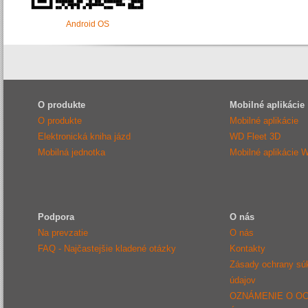
Android OS
O produkte
Mobilné aplikácie
O produkte
Mobilné aplikácie
Elektronická kniha jázd
WD Fleet 3D
Mobilná jednotka
Mobilné aplikácie 
Podpora
O nás
Na prevzatie
O nás
FAQ - Najčastejšie kladené otázky
Kontakty
Zásady ochrany sú
údajov
OZNÁMENIE O O