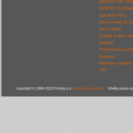
ÚDAJOV PRE ZA
SKUPINY EUROW
SpeakUp Policy
Etický kodex pro d
Etický kodex
Politika skupiny up
předpisů
Protikorupční prohl
Eurowag
Nastavení cookies
ISO
copyright © 1999-2023 Princip a.s.
sledovanie vozidiel
Všetky práva v