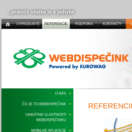
...pretože všetko je v pohybe
O PRODUKTE
REFERENCIE
PODPORA
KONTAKTY
O NÁS
REFERENCIE
ČO JE TO WEBDISPEČINK
UNIKÁTNE VLASTNOSTI
WEBDISPEČINKU
MOBILNÉ APLIKÁCIE